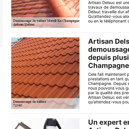
Artisan Delsuc est un
travaux de demoussag
Delsuc travaille dur a
Qu’attendez-vous alor
ou en le téléphonant 
Artisan Del
demoussage 
depuis plus
Champagne 
Cela fait maintenant 
prestations en tant q
Champagne. Depuis se
nous pouvons vous gar
par la qualité des pr
Artisan Delsuc est vé
qu’attendez-vous pour
Un expert e