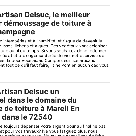
rtisan Delsuc, le meilleur
r démoussage de toiture à
Champagne
ux intempéries et à l'humidité, et risque de devenir le
usses, lichens et algues. Ces végétaux vont coloniser
oiture au fil du temps. Si vous souhaitez donc redonner
 éclat et prolonger sa durée de vie, notre service de
st là pour vous aider. Comptez sur nos artisans
nt tout ce qu’il faut faire, ils ne vont en aucun cas vous
rtisan Delsuc un
el dans le domaine du
de toiture à Mareil En
dans le 72540
 toujours dépenser votre argent pour au final ne pas
ltat pour vos travaux? Ne vous fatiguez plus, nous
on parfaite pour vous. Nous vous conseillons de faire