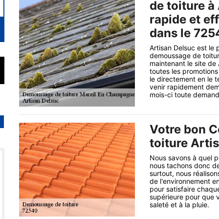
de toiture à
rapide et e
dans le 725
Artisan Delsuc est le 
demoussage de toiture
maintenant le site de 
toutes les promotions 
le directement en le t
venir rapidement dem
mois-ci toute demande
Votre bon 
toiture Arti
Nous savons à quel poi
nous tachons donc de 
surtout, nous réaliso
de l'environnement e
pour satisfaire chaque
supérieure pour que vo
saleté et à la pluie.