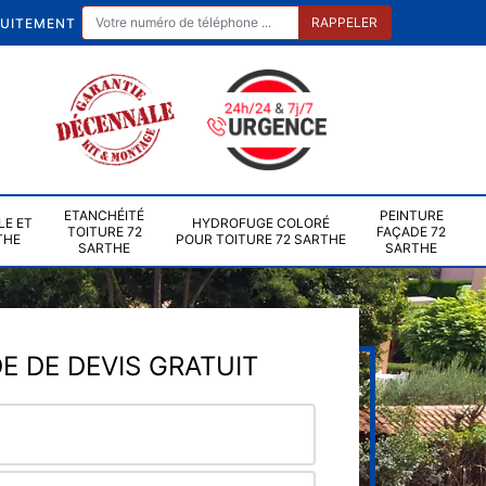
TUITEMENT
ETANCHÉITÉ
PEINTURE
LE ET
HYDROFUGE COLORÉ
TOITURE 72
FAÇADE 72
THE
POUR TOITURE 72 SARTHE
SARTHE
SARTHE
 DE DEVIS GRATUIT