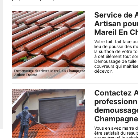
Service de A
Artisan pou
Mareil En 
Votre toit, fait face a
lieu de pousse des mo
la surface de votre t
à cet élément tout son
Démoussage de tuile e
couvreurs qui maitrise
décevoir.
Contactez A
professionn
demoussage 
Champagne 
Vous en avez marre de
être satisfait du résu
avons trouvé la soluti