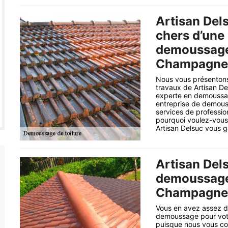
Artisan Dels
chers d’une
demoussage 
Champagne 
Nous vous présentons
travaux de Artisan De
experte en demoussage
entreprise de demouss
services de profession
pourquoi voulez-vous 
Artisan Delsuc vous ga
Artisan Dels
demoussage 
Champagne 
Vous en avez assez d
demoussage pour votr
puisque nous vous con