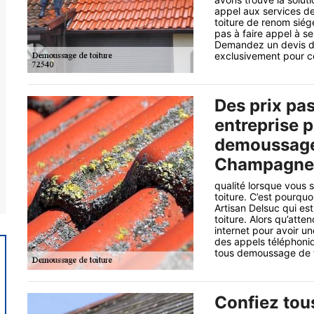
appel aux services d
toiture de renom sié
pas à faire appel à s
Demandez un devis dès
exclusivement pour ce
Des prix pa
entreprise 
demoussage 
Champagne 
qualité lorsque vous 
toiture. C’est pourqu
Artisan Delsuc qui e
toiture. Alors qu’atte
internet pour avoir un
des appels téléphoniq
tous demoussage de to
Confiez tou