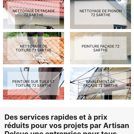
NETTOYAGE DE FAÇADE
NETTOYAGE DE PIGNON
72 SARTHE
72 SARTHE
NETTOYAGE DE
PEINTURE FAÇADE 72
TOITURE 72 SARTHE
SARTHE
PEINTURE SUR TUILE ET
RAVALEMENT DE
TOITURE 72 SARTHE
FAÇADE 72 SARTHE
Des services rapides et à prix
réduits pour vos projets par Artisan
Delsuc une entreprise pour tous