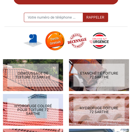
ON VOUS RAPPELLE GRATUITEMENT
DEMOUSSAGE DE
ETANCHÉITÉ TOITURE
TOITURE 72 SARTHE
72 SARTHE
HYDROFUGE COLORÉ
HYDROFUGE TOITURE
POUR TOITURE 72
72 SARTHE
SARTHE