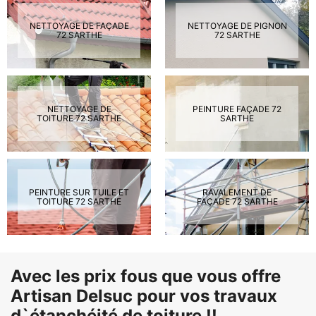
NETTOYAGE DE FAÇADE
NETTOYAGE DE PIGNON
72 SARTHE
72 SARTHE
NETTOYAGE DE
PEINTURE FAÇADE 72
TOITURE 72 SARTHE
SARTHE
PEINTURE SUR TUILE ET
RAVALEMENT DE
TOITURE 72 SARTHE
FAÇADE 72 SARTHE
Avec les prix fous que vous offre
Artisan Delsuc pour vos travaux
d`étanchéité de toiture !!