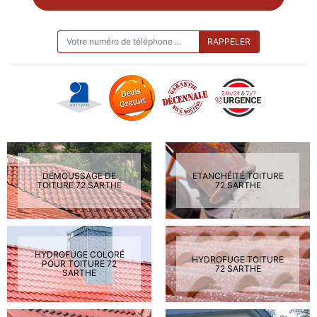
ON VOUS RAPPELLE GRATUITEMENT
DEMOUSSAGE DE
ETANCHÉITÉ TOITURE
TOITURE 72 SARTHE
72 SARTHE
HYDROFUGE COLORÉ
HYDROFUGE TOITURE
POUR TOITURE 72
72 SARTHE
SARTHE