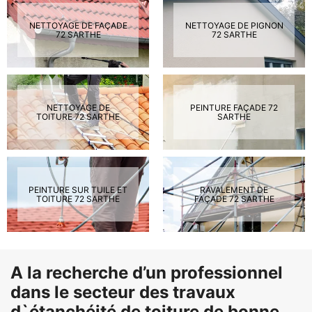
NETTOYAGE DE FAÇADE
NETTOYAGE DE PIGNON
72 SARTHE
72 SARTHE
NETTOYAGE DE
PEINTURE FAÇADE 72
TOITURE 72 SARTHE
SARTHE
PEINTURE SUR TUILE ET
RAVALEMENT DE
TOITURE 72 SARTHE
FAÇADE 72 SARTHE
A la recherche d’un professionnel
dans le secteur des travaux
d`étanchéité de toiture de bonne