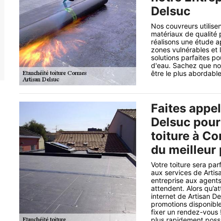
Delsuc
Nos couvreurs utilise
matériaux de qualité 
réalisons une étude ap
zones vulnérables et 
solutions parfaites po
d'eau. Sachez que not
être le plus abordable
Faites appel
Delsuc pour
toiture à Co
du meilleur 
Votre toiture sera pa
aux services de Artis
entreprise aux agents
attendent. Alors qu’at
internet de Artisan De
promotions disponible
fixer un rendez-vous 
plus rapidement possi