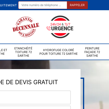
TUITEMENT
ETANCHÉITÉ
PEINTURE
LE ET
HYDROFUGE COLORÉ
TOITURE 72
FAÇADE 72
THE
POUR TOITURE 72 SARTHE
SARTHE
SARTHE
 DE DEVIS GRATUIT