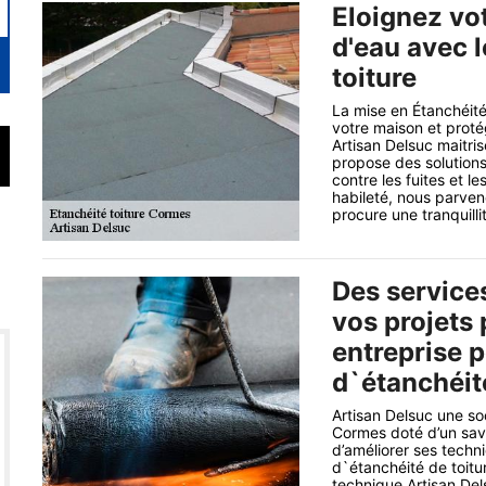
Eloignez vot
d'eau avec 
toiture
La mise en Étanchéité
votre maison et proté
Artisan Delsuc maitri
propose des solutions
contre les fuites et l
habileté, nous parve
procure une tranquilli
Des services
vos projets
entreprise 
d`étanchéit
Artisan Delsuc une so
Cormes doté d’un savoi
d’améliorer ses techn
d`étanchéité de toitu
technique Artisan Del