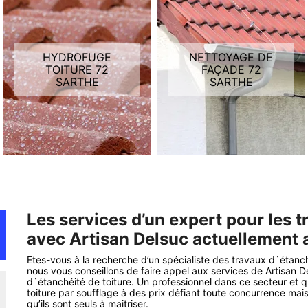
HYDROFUGE
NETTOYAGE DE
TOITURE 72
FAÇADE 72
SARTHE
SARTHE
Les services d’un expert pour les t
avec Artisan Delsuc actuellement a
Etes-vous à la recherche d’un spécialiste des travaux d`étanch
nous vous conseillons de faire appel aux services de Artisan D
d`étanchéité de toiture. Un professionnel dans ce secteur et qu
toiture par soufflage à des prix défiant toute concurrence mais
qu’ils sont seuls à maitriser.