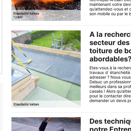
maintenant votre devis
qu’attendez-vous et 
son mobile ou par le b
A la recherc
secteur des
toiture de b
abordables? 
Etes-vous à la recher
travaux d`étanchéité 
adresser ? Nous vous 
Delsuc un professionn
meilleurs dans sa prof
cassés ! Alors qu’att
pour le contacter dir
demander un devis prof
Des techniq
notre Entrep