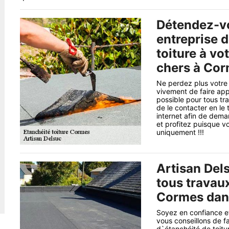
Détendez-vo
entreprise 
toiture à vo
chers à Cor
Ne perdez plus votre
vivement de faire app
possible pour tous tr
de le contacter en le
internet afin de dema
et profitez puisque v
uniquement !!!
Artisan Del
tous travaux
Cormes dans
Soyez en confiance et
vous conseillons de f
d`étanchéité de toit