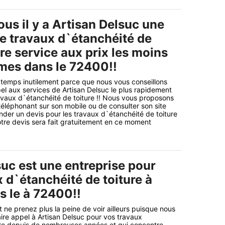
us il y a Artisan Delsuc une
de travaux d`étanchéité de
tre service aux prix les moins
mes dans le 72400!!
 temps inutilement parce que nous vous conseillons
el aux services de Artisan Delsuc le plus rapidement
avaux d`étanchéité de toiture !! Nous vous proposons
 téléphonant sur son mobile ou de consulter son site
nder un devis pour les travaux d`étanchéité de toiture
otre devis sera fait gratuitement en ce moment
suc est une entreprise pour
 d`étanchéité de toiture à
 le à 72400!!
 ne prenez plus la peine de voir ailleurs puisque nous
aire appel à Artisan Delsuc pour vos travaux
ure depuis de nombreuses années et qui concentre