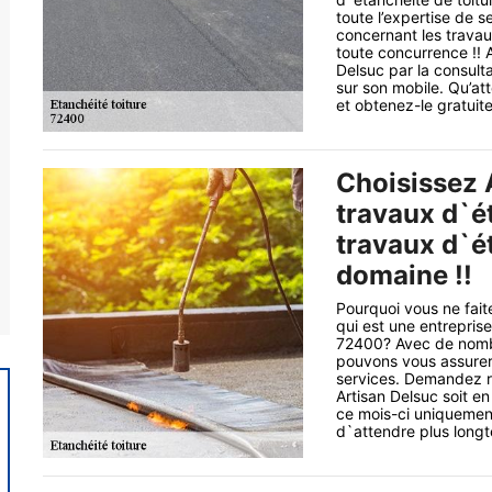
toute l’expertise de s
concernant les travaux
toute concurrence !! 
Delsuc par la consulta
sur son mobile. Qu’a
et obtenez-le gratuit
Choisissez 
travaux d`é
travaux d`é
domaine !!
Pourquoi vous ne fait
qui est une entrepris
72400? Avec de nomb
pouvons vous assurer 
services. Demandez ra
Artisan Delsuc soit e
ce mois-ci uniquement
d`attendre plus longt