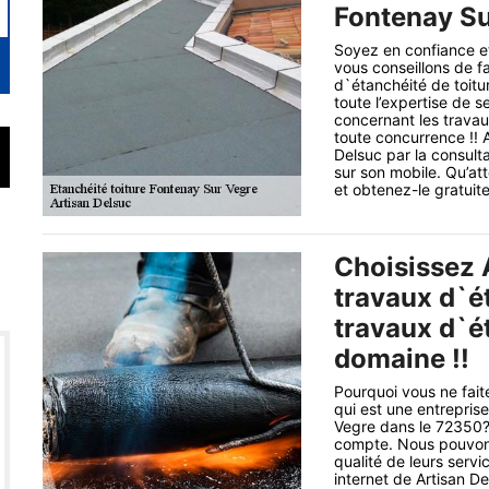
Fontenay Su
Soyez en confiance et
vous conseillons de f
d`étanchéité de toit
toute l’expertise de s
concernant les travaux
toute concurrence !! 
Delsuc par la consulta
sur son mobile. Qu’a
et obtenez-le gratuit
Choisissez 
travaux d`é
travaux d`é
domaine !!
Pourquoi vous ne fait
qui est une entrepris
Vegre dans le 72350?
compte. Nous pouvons
qualité de leurs serv
internet de Artisan De