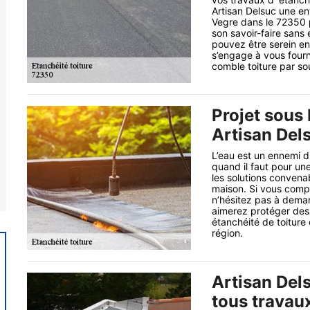
Artisan Delsuc une en
Vegre dans le 72350 
son savoir-faire sans
pouvez être serein en 
s’engage à vous fourni
comble toiture par so
Projet sous 
Artisan Del
L’eau est un ennemi d
quand il faut pour un
les solutions convena
maison. Si vous compte
n’hésitez pas à deman
aimerez protéger des 
étanchéité de toiture
région.
Artisan Del
tous travaux