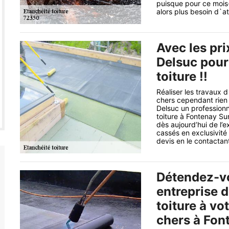
puisque pour ce mois
alors plus besoin d`a
Avec les pri
Delsuc pour
toiture !!
Réaliser les travaux 
chers cependant rien 
Delsuc un profession
toiture à Fontenay Su
dès aujourd’hui de l’e
cassés en exclusivit
devis en le contactant 
Détendez-vo
entreprise 
toiture à vo
chers à Fon