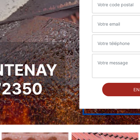
NTENAY
72350