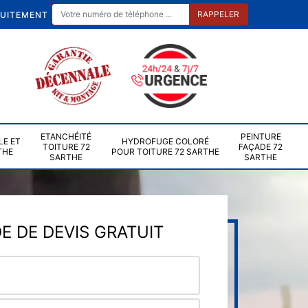
TUITEMENT
ETANCHÉITÉ
PEINTURE
LE ET
HYDROFUGE COLORÉ
TOITURE 72
FAÇADE 72
THE
POUR TOITURE 72 SARTHE
SARTHE
SARTHE
 DE DEVIS GRATUIT