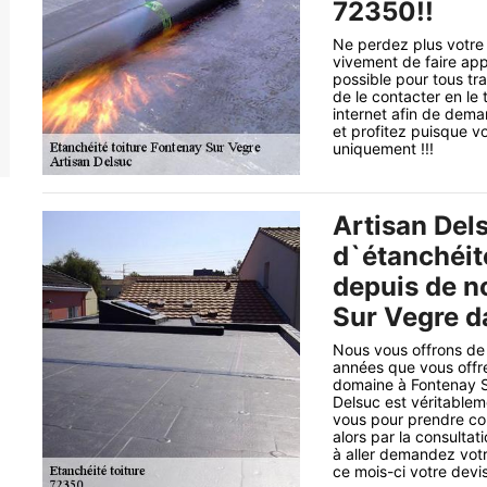
72350!!
Ne perdez plus votre
vivement de faire app
possible pour tous tr
de le contacter en le
internet afin de dema
et profitez puisque v
uniquement !!!
Artisan Dels
d`étanchéité
depuis de n
Sur Vegre d
Nous vous offrons de 
années que vous offre
domaine à Fontenay S
Delsuc est véritablem
vous pour prendre con
alors par la consultat
à aller demandez vot
ce mois-ci votre devis