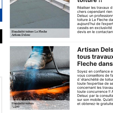
Réaliser les travaux 
chers cependant rien 
Delsuc un profession
toiture à La Fleche d
aujourd’hui de l’exper
cassés en exclusivit
devis en le contactant 
Artisan Del
tous travaux
Fleche dans
Soyez en confiance et
vous conseillons de f
d`étanchéité de toit
toute l’expertise de s
concernant les travaux
toute concurrence !! 
Delsuc par la consulta
sur son mobile. Qu’a
et obtenez-le gratuit