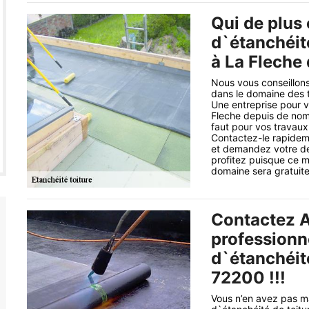
Qui de plus
d`étanchéit
à La Fleche
Nous vous conseillons
dans le domaine des t
Une entreprise pour v
Fleche depuis de nomb
faut pour vos travaux
Contactez-le rapidemen
et demandez votre de
profitez puisque ce 
domaine sera gratuite 
Contactez A
professionn
d`étanchéité
72200 !!!
Vous n’en avez pas m