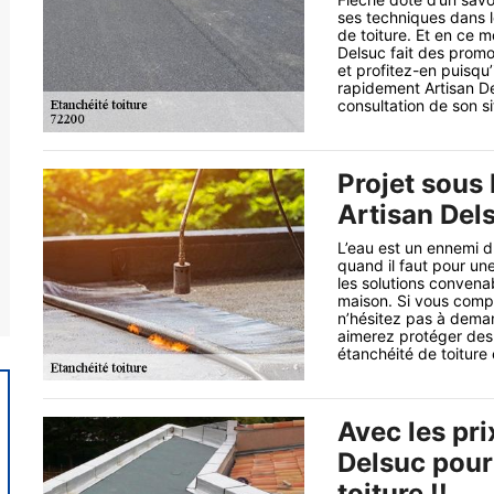
ses techniques dans l
de toiture. Et en ce 
Delsuc fait des promo
et profitez-en puisqu’
rapidement Artisan De
consultation de son si
Projet sous 
Artisan Del
L’eau est un ennemi d
quand il faut pour un
les solutions convena
maison. Si vous compte
n’hésitez pas à deman
aimerez protéger des 
étanchéité de toiture
Avec les pri
Delsuc pour
toiture !!