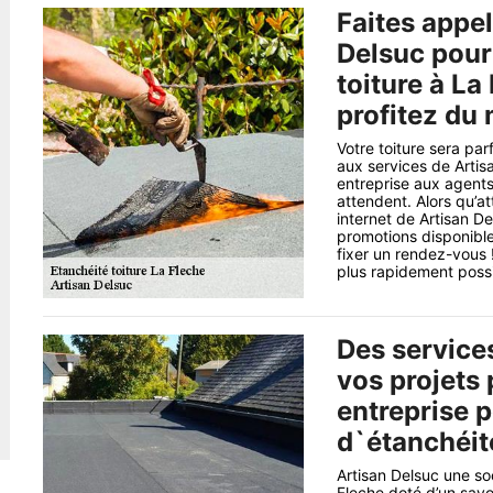
Faites appel
Delsuc pour
toiture à La
profitez du 
Votre toiture sera pa
aux services de Artis
entreprise aux agents
attendent. Alors qu’at
internet de Artisan De
promotions disponible
fixer un rendez-vous 
plus rapidement possi
Des services
vos projets
entreprise 
d`étanchéité
Artisan Delsuc une so
Fleche doté d’un savoi