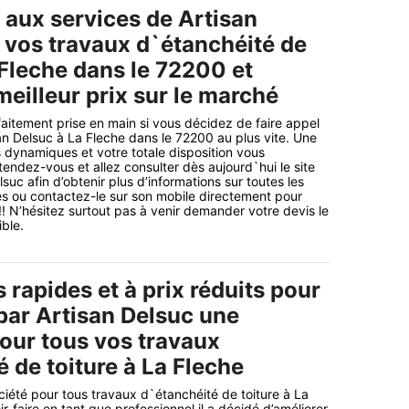
 aux services de Artisan
 vos travaux d`étanchéité de
 Fleche dans le 72200 et
meilleur prix sur le marché
rfaitement prise en main si vous décidez de faire appel
an Delsuc à La Fleche dans le 72200 au plus vite. Une
 dynamiques et votre totale disposition vous
tendez-vous et allez consulter dès aujourd`hui le site
lsuc afin d’obtenir plus d’informations sur toutes les
s ou contactez-le sur son mobile directement pour
!! N’hésitez surtout pas à venir demander votre devis le
ble.
 rapides et à prix réduits pour
 par Artisan Delsuc une
pour tous vos travaux
 de toiture à La Fleche
ciété pour tous travaux d`étanchéité de toiture à La
r-faire en tant que professionnel il a décidé d’améliorer