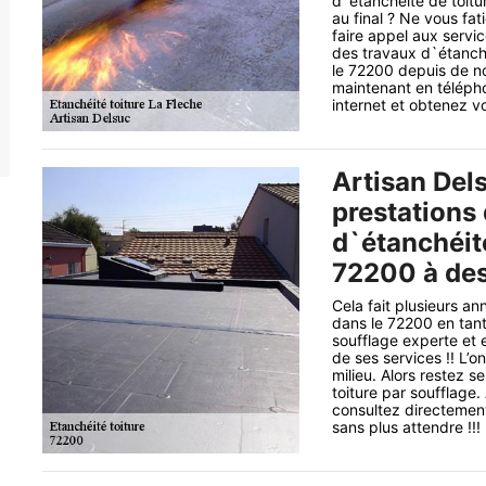
d`étanchéité de toitu
au final ? Ne vous f
faire appel aux servi
des travaux d`étanché
le 72200 depuis de 
maintenant en télépho
internet et obtenez vo
Artisan Del
prestations 
d`étanchéité
72200 à des 
Cela fait plusieurs a
dans le 72200 en tant
soufflage experte et e
de ses services !! L’
milieu. Alors restez s
toiture par soufflage
consultez directement
sans plus attendre !!!