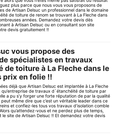
re alors que vous n’êtes même pas satisfait du résultat
atiguez plus parce que nous vous vous proposons de
ces de Artisan Delsuc un professionnel dans le domaine
ité de toiture de renom se trouvant à La Fleche dans
nombreuses années. Demandez votre devis dès
nant à Artisan Delsuc ou en consultant son site
tre devis gratuitement !!
suc vous propose des
de spécialistes en travaux
 de toiture à La Fleche dans le
prix en folie !!
nnées déjà que Artisan Delsuc est implantée à La Fleche
 qu’entreprise de travaux d`étanchéité de toiture par
lle a pu s’y forger une forte réputation de par la qualité
on peut même dire que c’est un véritable leader dans ce
ereins et confiez-les tous vos travaux d’isolation comble
. Alors qu’attendez-vous et ne perdez plus de temps,
 le site de Artisan Delsuc !! Et demandez votre devis