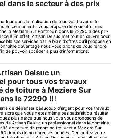
l dans le secteur à des prix
meilleur dans la réalisation de tous vos travaux de
re. En ce moment il vous propose de vous offrir ses
nnel à Meziere Sur Ponthouin dans le 72290 à des prix
ence !! En effet, Artisan Delsuc met tout en œuvre pour
sible ses services par le biais d’offres qu’il propose en
onnaitre davantage nous vous prions de vous rendre
afin de pouvoir accéder à plus d’informations.
rtisan Delsuc un
el pour tous vos travaux
 de toiture à Meziere Sur
ans le 72290 !!!
arre de dépenser beaucoup d’argent pour vos travaux
re alors que vous n’êtes même pas satisfait du résultat
atiguez plus parce que nous vous vous proposons de
ces de Artisan Delsuc un professionnel dans le domaine
ité de toiture de renom se trouvant à Meziere Sur
2290 depuis de nombreuses années. Demandez votre
en téléphonant à Artisan Delsuc ou en consultant son