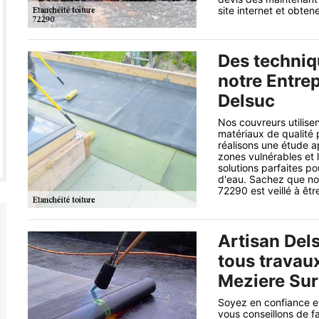
site internet et obten
Des techniq
notre Entrep
Delsuc
Nos couvreurs utilise
matériaux de qualité 
réalisons une étude ap
zones vulnérables et 
solutions parfaites po
d'eau. Sachez que not
72290 est veillé à êtr
Artisan Del
tous travaux
Meziere Sur
Soyez en confiance et
vous conseillons de f