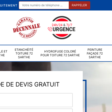
TUITEMENT
ETANCHÉITÉ
PEINTURE
LE ET
HYDROFUGE COLORÉ
TOITURE 72
FAÇADE 72
THE
POUR TOITURE 72 SARTHE
SARTHE
SARTHE
 DE DEVIS GRATUIT