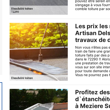
pouvez être serein en 
s’engage à vous fourni
comble toiture par so
Les prix les
Artisan Del
travaux de d
Non vous n’êtes pas en
train de faire une gr
toiture faits par des 
dans le 72290 !! Alors
une prestation de tra
vous sur son site int
pour toute demande de 
Vous ne pourrez pas tr
Profitez de
d`étanchéité
à Meziere S