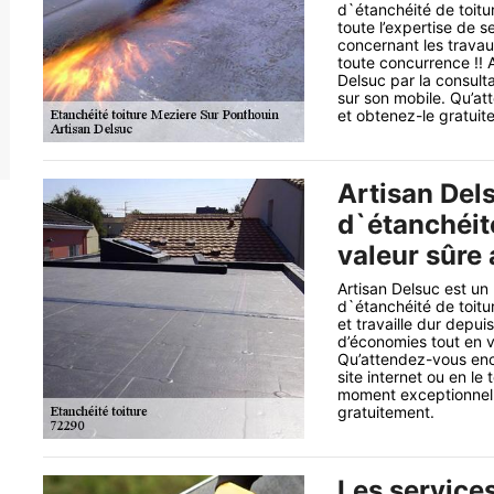
d`étanchéité de toit
toute l’expertise de s
concernant les travaux
toute concurrence !! 
Delsuc par la consulta
sur son mobile. Qu’a
et obtenez-le gratuit
Artisan Del
d`étanchéit
valeur sûre 
Artisan Delsuc est un
d`étanchéité de toitu
et travaille dur depuis
d’économies tout en vo
Qu’attendez-vous enc
site internet ou en le
moment exceptionnelle
gratuitement.
Les services