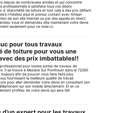
ure depuis de nombreuses années et qui concentre
es professionnels à satisfaire tous vos désirs
 d`étanchéité de toiture et tout cela à des prix défiant
Alors n’hésitez plus et prenez contact avec Artisan
tion de son site internet ou par des appels en direct
ttendez-vous et demandez dès maintenant votre devis
ement seulement pour ce mois-ci.
suc pour tous travaux
é de toiture pour vous une
avec des prix imbattables!!
 professionnel pour toutes sortes de travaux de
re. Il se trouve à Meziere Sur Ponthouin dans le 72290
 toujours afin de pouvoir vous faire faire plus
us fournissant la meilleure qualité de travail.
ore pour aller demander votre devis en consultant son
 téléphonant sur son mobile directement. Et en ce
ment profitez de votre devis qui sera fait
 d’un expert pour les travaux