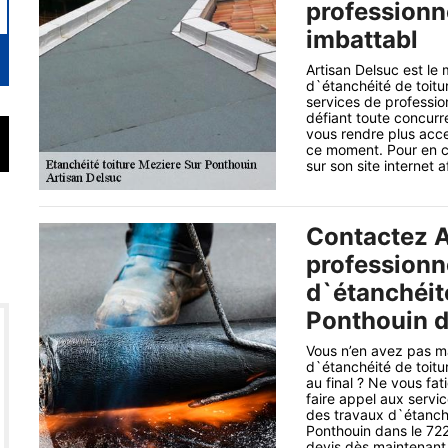
professionne
imbattabl
Artisan Delsuc est le 
d`étanchéité de toitu
services de professio
défiant toute concurr
vous rendre plus acces
ce moment. Pour en c
sur son site internet 
Contactez A
professionn
d`étanchéité
Ponthouin d
Vous n’en avez pas m
d`étanchéité de toitu
au final ? Ne vous f
faire appel aux servi
des travaux d`étanché
Ponthouin dans le 7
devis dès maintenant 