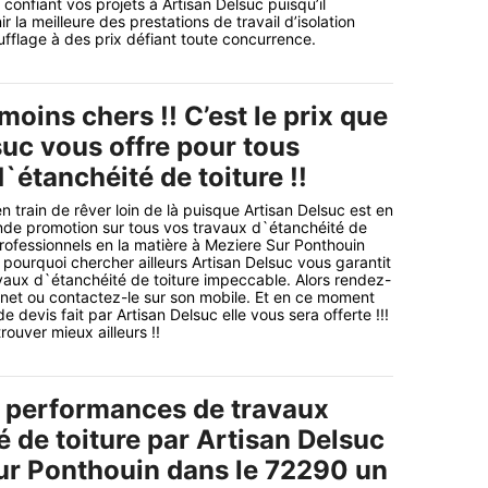
confiant vos projets à Artisan Delsuc puisqu’il
r la meilleure des prestations de travail d’isolation
ufflage à des prix défiant toute concurrence.
 moins chers !! C’est le prix que
suc vous offre pour tous
`étanchéité de toiture !!
 train de rêver loin de là puisque Artisan Delsuc est en
ande promotion sur tous vos travaux d`étanchéité de
professionnels en la matière à Meziere Sur Ponthouin
 pourquoi chercher ailleurs Artisan Delsuc vous garantit
vaux d`étanchéité de toiture impeccable. Alors rendez-
ernet ou contactez-le sur son mobile. Et en ce moment
devis fait par Artisan Delsuc elle vous sera offerte !!!
ouver mieux ailleurs !!
s performances de travaux
 de toiture par Artisan Delsuc
ur Ponthouin dans le 72290 un