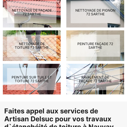
NETTOYAGE DE FAÇADE
NETTOYAGE DE PIGNON
72 SARTHE
72 SARTHE
NETTOYAGE DE
PEINTURE FAÇADE 72
TOITURE 72 SARTHE
SARTHE
PEINTURE SUR TUILE ET
RAVALEMENT DE
TOITURE 72 SARTHE
FAÇADE 72 SARTHE
Faites appel aux services de
Artisan Delsuc pour vos travaux
d`étanchéité de toiture à Nauvay