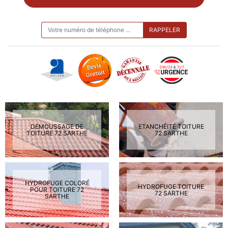
ON VOUS RAPPELLE GRATUITEMENT
DEMOUSSAGE DE
ETANCHÉITÉ TOITURE
TOITURE 72 SARTHE
72 SARTHE
HYDROFUGE COLORÉ
HYDROFUGE TOITURE
POUR TOITURE 72
72 SARTHE
SARTHE