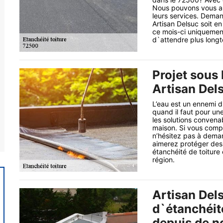
Nous pouvons vous as
leurs services. Deman
Artisan Delsuc soit e
ce mois-ci uniquement
d`attendre plus longt
Projet sous 
Artisan Del
L’eau est un ennemi d
quand il faut pour un
les solutions convena
maison. Si vous compte
n’hésitez pas à deman
aimerez protéger des 
étanchéité de toiture
région.
Artisan Dels
d`étanchéité
depuis de 