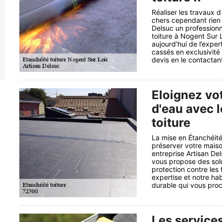
Réaliser les travaux 
chers cependant rien 
Delsuc un profession
toiture à Nogent Sur 
aujourd’hui de l’exper
cassés en exclusivit
devis en le contactant 
Eloignez vot
d'eau avec 
toiture
La mise en Étanchéité
préserver votre maiso
entreprise Artisan De
vous propose des solu
protection contre les 
expertise et notre h
durable qui vous procu
Les services