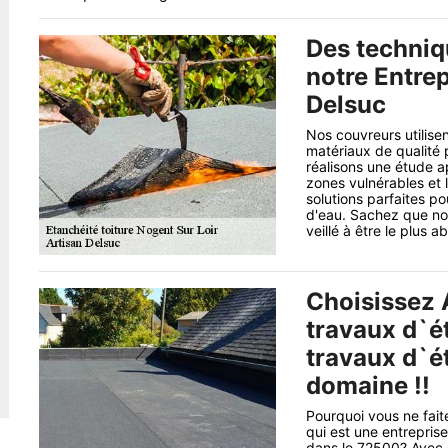
Des techniq
notre Entrep
Delsuc
Nos couvreurs utilise
matériaux de qualité 
réalisons une étude ap
zones vulnérables et 
solutions parfaites po
d'eau. Sachez que not
veillé à être le plus 
Choisissez 
travaux d`é
travaux d`é
domaine !!
Pourquoi vous ne fait
qui est une entrepris
dans le 72500? Avec