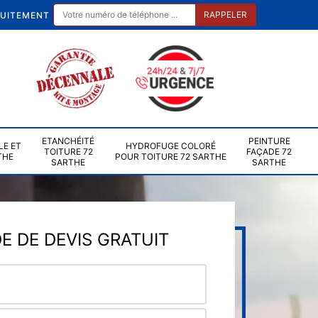
TUITEMENT
ETANCHÉITÉ
PEINTURE
LE ET
HYDROFUGE COLORÉ
TOITURE 72
FAÇADE 72
THE
POUR TOITURE 72 SARTHE
SARTHE
SARTHE
 DE DEVIS GRATUIT