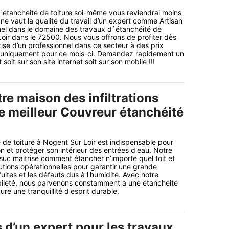
d`étanchéité de toiture soi-même vous reviendrai moins
ne vaut la qualité du travail d’un expert comme Artisan
nel dans le domaine des travaux d`étanchéité de
Loir dans le 72500. Nous vous offrons de profiter dès
tise d’un professionnel dans ce secteur à des prix
é uniquement pour ce mois-ci. Demandez rapidement un
soit sur son site internet soit sur son mobile !!!
re maison des infiltrations
le meilleur Couvreur étanchéité
 de toiture à Nogent Sur Loir est indispensable pour
n et protéger son intérieur des entrées d'eau. Notre
lsuc maitrise comment étancher n’importe quel toit et
tions opérationnelles pour garantir une grande
fuites et les défauts dus à l'humidité. Avec notre
abileté, nous parvenons constamment à une étanchéité
re une tranquillité d'esprit durable.
 d’un expert pour les travaux