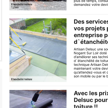
plus de temps, consult
demandez votre devis 
Des services
vos projets
entreprise 
d`étanchéité
Artisan Delsuc une so
Nogent Sur Loir doté d
d’améliorer ses techn
d`étanchéité de toitu
technique Artisan Del
maintenant votre devis
qu’attendez-vous et 
son mobile ou par le b
Avec les pri
Delsuc pour
toiture !!