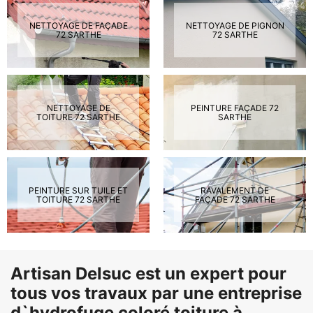
NETTOYAGE DE FAÇADE
NETTOYAGE DE PIGNON
72 SARTHE
72 SARTHE
NETTOYAGE DE
PEINTURE FAÇADE 72
TOITURE 72 SARTHE
SARTHE
PEINTURE SUR TUILE ET
RAVALEMENT DE
TOITURE 72 SARTHE
FAÇADE 72 SARTHE
Artisan Delsuc est un expert pour
tous vos travaux par une entreprise
d`hydrofuge coloré toiture à