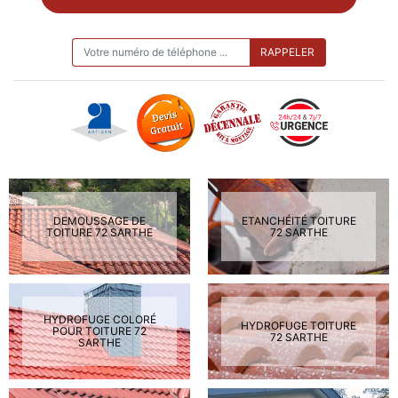
ON VOUS RAPPELLE GRATUITEMENT
DEMOUSSAGE DE
ETANCHÉITÉ TOITURE
TOITURE 72 SARTHE
72 SARTHE
HYDROFUGE COLORÉ
HYDROFUGE TOITURE
POUR TOITURE 72
72 SARTHE
SARTHE