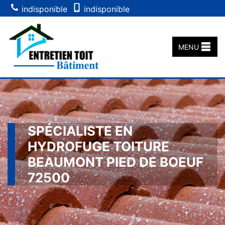
indisponible
indisponible
MENU
SPÉCIALISTE EN
HYDROFUGE TOITURE
BEAUMONT PIED DE BOEUF
72500