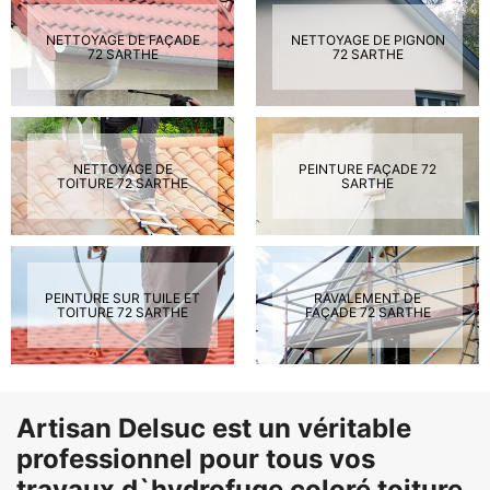
NETTOYAGE DE FAÇADE
NETTOYAGE DE PIGNON
72 SARTHE
72 SARTHE
NETTOYAGE DE
PEINTURE FAÇADE 72
TOITURE 72 SARTHE
SARTHE
PEINTURE SUR TUILE ET
RAVALEMENT DE
TOITURE 72 SARTHE
FAÇADE 72 SARTHE
Artisan Delsuc est un véritable
professionnel pour tous vos
travaux d`hydrofuge coloré toiture