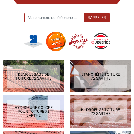
ON VOUS RAPPELLE GRATUITEMENT
DEMOUSSAGE DE
ETANCHÉITÉ TOITURE
TOITURE 72 SARTHE
72 SARTHE
HYDROFUGE COLORÉ
HYDROFUGE TOITURE
POUR TOITURE 72
72 SARTHE
SARTHE