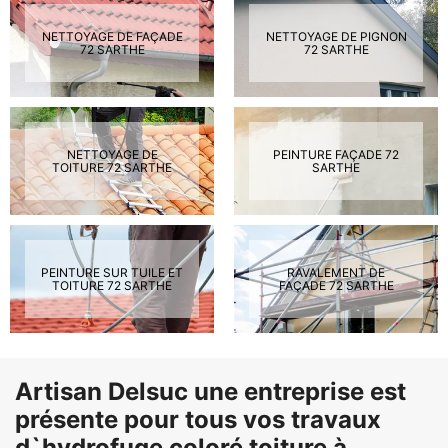
NETTOYAGE DE FAÇADE
NETTOYAGE DE PIGNON
72 SARTHE
72 SARTHE
NETTOYAGE DE
PEINTURE FAÇADE 72
TOITURE 72 SARTHE
SARTHE
PEINTURE SUR TUILE ET
RAVALEMENT DE
TOITURE 72 SARTHE
FAÇADE 72 SARTHE
Artisan Delsuc une entreprise est
présente pour tous vos travaux
d`hydrofuge coloré toiture à