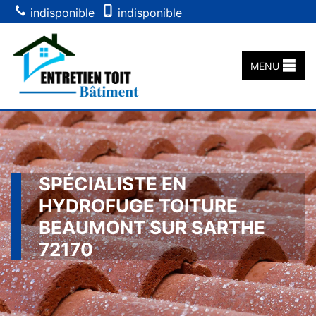
indisponible
indisponible
MENU
SPÉCIALISTE EN
HYDROFUGE TOITURE
BEAUMONT SUR SARTHE
72170