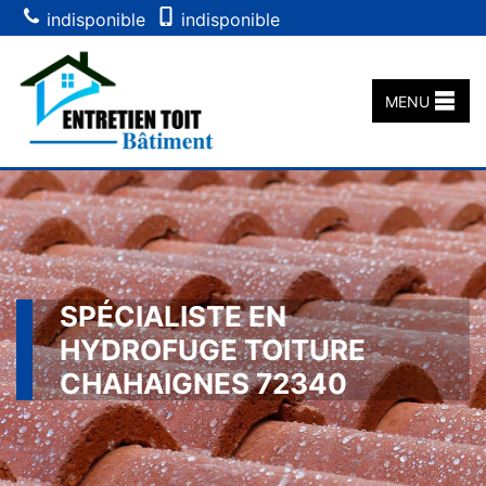
indisponible
indisponible
MENU
SPÉCIALISTE EN
HYDROFUGE TOITURE
CHAHAIGNES 72340