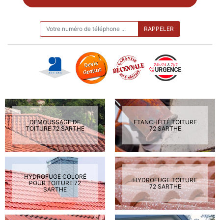
ON VOUS RAPPELLE GRATUITEMENT
DEMOUSSAGE DE
ETANCHÉITÉ TOITURE
TOITURE 72 SARTHE
72 SARTHE
HYDROFUGE COLORÉ
HYDROFUGE TOITURE
POUR TOITURE 72
72 SARTHE
SARTHE