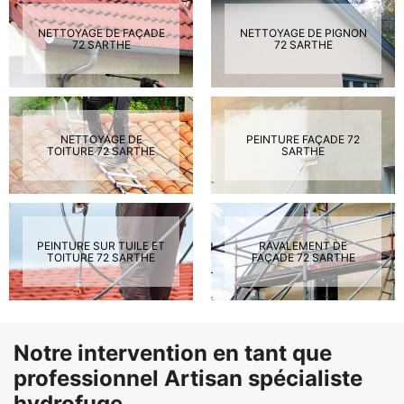
NETTOYAGE DE FAÇADE
NETTOYAGE DE PIGNON
72 SARTHE
72 SARTHE
NETTOYAGE DE
PEINTURE FAÇADE 72
TOITURE 72 SARTHE
SARTHE
PEINTURE SUR TUILE ET
RAVALEMENT DE
TOITURE 72 SARTHE
FAÇADE 72 SARTHE
Notre intervention en tant que
professionnel Artisan spécialiste
hydrofuge