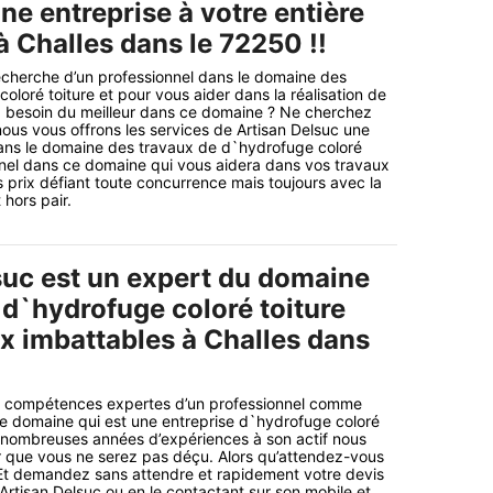
ne entreprise à votre entière
à Challes dans le 72250 !!
echerche d’un professionnel dans le domaine des
oloré toiture et pour vous aider dans la réalisation de
z besoin du meilleur dans ce domaine ? Ne cherchez
nous vous offrons les services de Artisan Delsuc une
dans le domaine des travaux de d`hydrofuge coloré
nnel dans ce domaine qui vous aidera dans vos travaux
 prix défiant toute concurrence mais toujours avec la
hors pair.
suc est un expert du domaine
 d`hydrofuge coloré toiture
ix imbattables à Challes dans
s compétences expertes d’un professionnel comme
e domaine qui est une entreprise d`hydrofuge coloré
e nombreuses années d’expériences à son actif nous
 que vous ne serez pas déçu. Alors qu’attendez-vous
Et demandez sans attendre et rapidement votre devis
e Artisan Delsuc ou en le contactant sur son mobile et