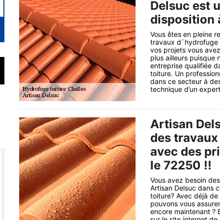
Delsuc est u
disposition 
Vous êtes en pleine r
travaux d`hydrofuge c
vos projets vous ave
plus ailleurs puisque 
entreprise qualifiée 
toiture. Un professio
dans ce secteur à des
technique d’un expert 
Artisan Del
des travaux
avec des pr
le 72250 !!
Vous avez besoin de
Artisan Delsuc dans c
toiture? Avec déjà d
pouvons vous assurer
encore maintenant ? 
sur le site internet d