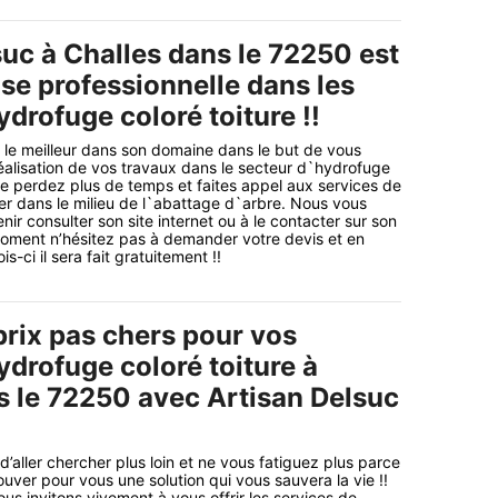
suc à Challes dans le 72250 est
se professionnelle dans les
drofuge coloré toiture !!
le meilleur dans son domaine dans le but de vous
éalisation de vos travaux dans le secteur d`hydrofuge
 ne perdez plus de temps et faites appel aux services de
der dans le milieu de l`abattage d`arbre. Nous vous
nir consulter son site internet ou à le contacter sur son
moment n’hésitez pas à demander votre devis et en
s-ci il sera fait gratuitement !!
prix pas chers pour vos
ydrofuge coloré toiture à
s le 72250 avec Artisan Delsuc
 d’aller chercher plus loin et ne vous fatiguez plus parce
uver pour vous une solution qui vous sauvera la vie !!
us invitons vivement à vous offrir les services de