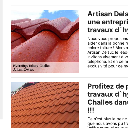
Artisan Del
une entrepri
travaux d`hy
Nous vous proposons 
aider dans la bonne r
coloré toiture ! Alors
Artisan Delsuc le lea
invitons vivement à ve
téléphone. Et en ce 
exclusivité pour ce moi
Profitez de 
travaux d`h
Challes dan
!!!
Ce n’est plus la peine
que nous avons pu tro
Voilà pourquoi nous vo