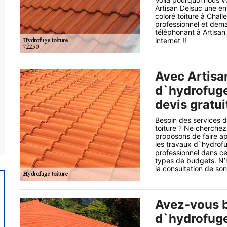
Artisan Delsuc une en
coloré toiture à Chall
professionnel et dema
téléphonant à Artisan 
internet !!
Avec Artisa
d`hydrofuge 
devis gratui
Besoin des services d
toiture ? Ne cherchez
proposons de faire ap
les travaux d`hydrofug
professionnel dans ce
types de budgets. N’h
la consultation de son
Avez-vous b
d`hydrofuge 