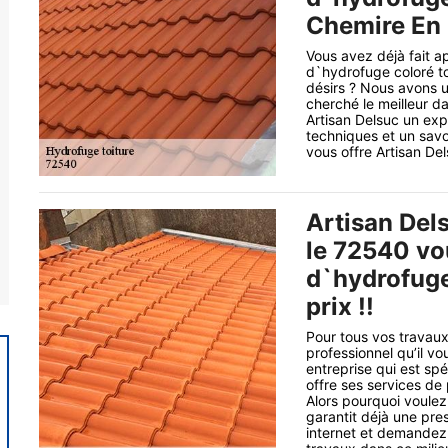
Chemire En 
Vous avez déjà fait a
d`hydrofuge coloré to
désirs ? Nous avons 
cherché le meilleur d
Artisan Delsuc un exp
techniques et un savo
vous offre Artisan Del
Artisan Del
le 72540 vo
d`hydrofuge 
prix !!
Pour tous vos travaux
professionnel qu’il vo
entreprise qui est sp
offre ses services de 
Alors pourquoi voulez
garantit déjà une pre
internet et demandez 