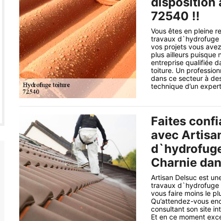
disposition
72540 !!
Vous êtes en pleine r
travaux d`hydrofuge c
vos projets vous ave
plus ailleurs puisque 
entreprise qualifiée 
toiture. Un professio
dans ce secteur à des
technique d’un expert 
Faites conf
avec Artisa
d`hydrofuge
Charnie dan
Artisan Delsuc est un
travaux d`hydrofuge co
vous faire moins le pl
Qu’attendez-vous enc
consultant son site in
Et en ce moment excep