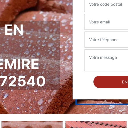
 EN
EMIRE
 72540