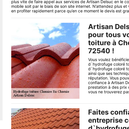
plus vite de faire appel aux services de Artisan Delsuc en le c
mobile soit par le biais de son site internet. N’attendez plus e
en profiter rapidement parce qu’en ce moment le devis est grat
Artisan Del
pour tous v
toiture à C
72540 !
Vous voulez bénéficie
d`hydrofuge coloré toi
d`hydrofuge coloré to
ainsi que ses techniq
réputation. Vous pouve
confiance à Artisan De
prestation à des prix
vous ne trouverez pas
Faites conf
entreprise 
d`hydrofuge 