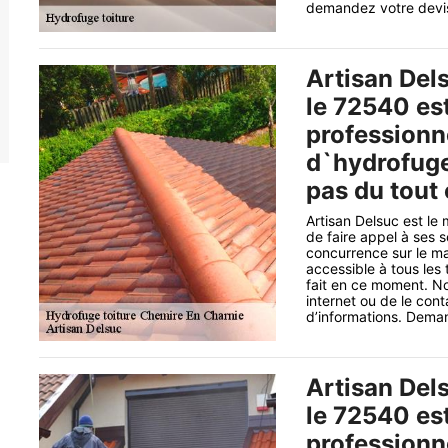
demandez votre devis 
Artisan Del
le 72540 es
professionn
d`hydrofuge 
pas du tout 
Artisan Delsuc est le 
de faire appel à ses s
concurrence sur le mar
accessible à tous les 
fait en ce moment. No
internet ou de le con
d’informations. Deman
Artisan Del
le 72540 es
professionn