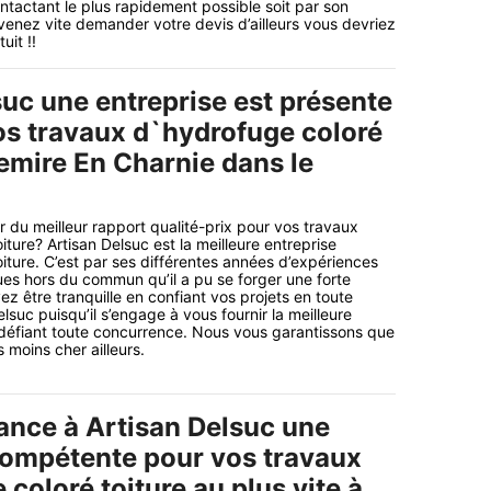
ontactant le plus rapidement possible soit par son
t venez vite demander votre devis d’ailleurs vous devriez
uit !!
suc une entreprise est présente
os travaux d`hydrofuge coloré
hemire En Charnie dans le
r du meilleur rapport qualité-prix pour vos travaux
ture? Artisan Delsuc est la meilleure entreprise
iture. C’est par ses différentes années d’expériences
ues hors du commun qu’il a pu se forger une forte
z être tranquille en confiant vos projets en toute
lsuc puisqu’il s’engage à vous fournir la meilleure
 défiant toute concurrence. Nous vous garantissons que
 moins cher ailleurs.
iance à Artisan Delsuc une
compétente pour vos travaux
coloré toiture au plus vite à