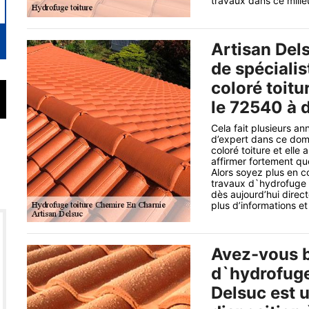
travaux dans ce milie
Artisan Del
de spéciali
coloré toit
le 72540 à d
Cela fait plusieurs a
d’expert dans ce dom
coloré toiture et elle
affirmer fortement qu
Alors soyez plus en c
travaux d`hydrofuge c
dès aujourd’hui direct
plus d’informations e
Avez-vous b
d`hydrofuge 
Delsuc est u