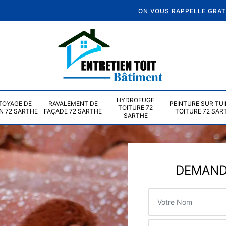
ON VOUS RAPPELLE GRA
HYDROFUGE
TOYAGE DE
RAVALEMENT DE
PEINTURE SUR TUI
TOITURE 72
N 72 SARTHE
FAÇADE 72 SARTHE
TOITURE 72 SAR
SARTHE
DEMANDE