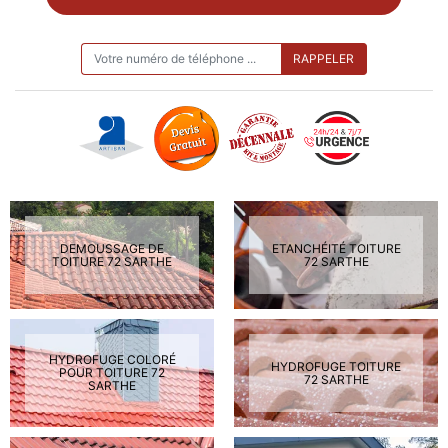
ON VOUS RAPPELLE GRATUITEMENT
DEMOUSSAGE DE
ETANCHÉITÉ TOITURE
TOITURE 72 SARTHE
72 SARTHE
HYDROFUGE COLORÉ
HYDROFUGE TOITURE
POUR TOITURE 72
72 SARTHE
SARTHE