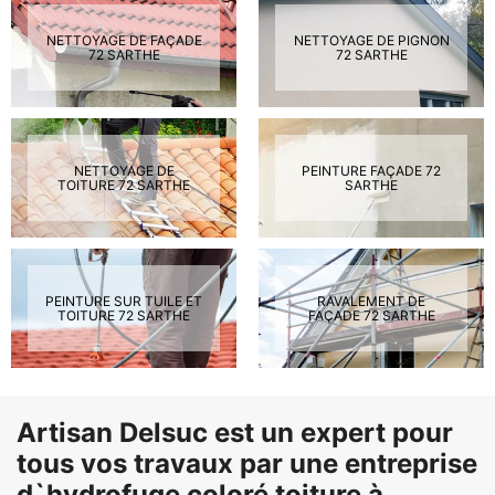
NETTOYAGE DE FAÇADE
NETTOYAGE DE PIGNON
72 SARTHE
72 SARTHE
NETTOYAGE DE
PEINTURE FAÇADE 72
TOITURE 72 SARTHE
SARTHE
PEINTURE SUR TUILE ET
RAVALEMENT DE
TOITURE 72 SARTHE
FAÇADE 72 SARTHE
Artisan Delsuc est un expert pour
tous vos travaux par une entreprise
d`hydrofuge coloré toiture à