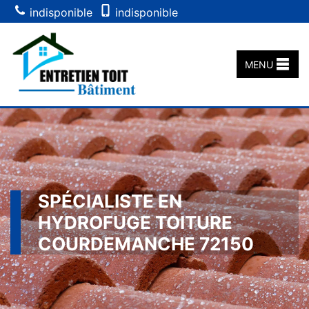
indisponible
indisponible
MENU
SPÉCIALISTE EN
HYDROFUGE TOITURE
COURDEMANCHE 72150