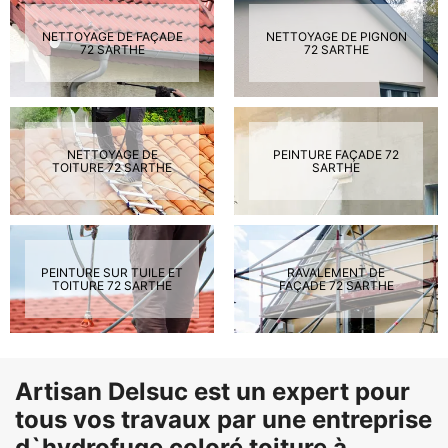
NETTOYAGE DE FAÇADE
NETTOYAGE DE PIGNON
72 SARTHE
72 SARTHE
NETTOYAGE DE
PEINTURE FAÇADE 72
TOITURE 72 SARTHE
SARTHE
PEINTURE SUR TUILE ET
RAVALEMENT DE
TOITURE 72 SARTHE
FAÇADE 72 SARTHE
Artisan Delsuc est un expert pour
tous vos travaux par une entreprise
d`hydrofuge coloré toiture à