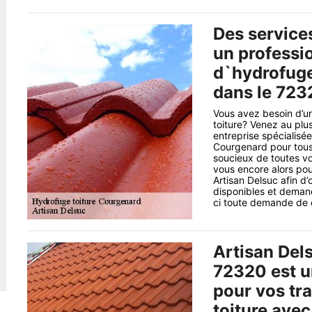
Des service
un professi
d`hydrofuge
dans le 723
Vous avez besoin d’un
toiture? Venez au plus
entreprise spécialisé
Courgenard pour tous 
soucieux de toutes vo
vous encore alors pour
Artisan Delsuc afin d’
disponibles et demand
ci toute demande de de
Artisan Del
72320 est u
pour vos tr
toiture avec