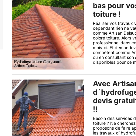
bas pour vo
toiture !
Réaliser vos travaux
cependant rien ne vaut
comme Artisan Delsuc
coloré toiture. Alors
professionnel dans ce
mois-ci. Et demandez
compétent comme Arti
ou en consultant son s
disponibles pour ce m
Avec Artisa
d`hydrofuge 
devis gratu
!!
Besoin des services d
toiture ? Ne cherchez
proposons de faire ap
les travaux d`hydrofug