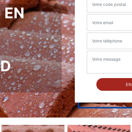
 EN
RD