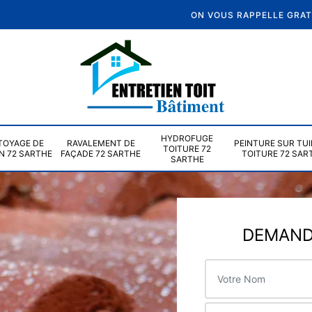
ON VOUS RAPPELLE GRA
HYDROFUGE
TOYAGE DE
RAVALEMENT DE
PEINTURE SUR TUI
TOITURE 72
N 72 SARTHE
FAÇADE 72 SARTHE
TOITURE 72 SAR
SARTHE
DEMANDE