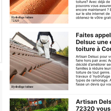
toiture? Avec déjà d
pouvons vous assurer
encore maintenant ? 
sur le site internet d
obtenez-le vôtre grat
Faites appel
Delsuc une 
toiture à C
Artisan Delsuc pour v
faire hors pair avec 
décidé d’améliorer ses
familles à réduire le
toiture de tout genre
travaux d`hydrofuge co
types de ramonage. A
fasse un devis qui vou
Artisan Del
72320 vous 