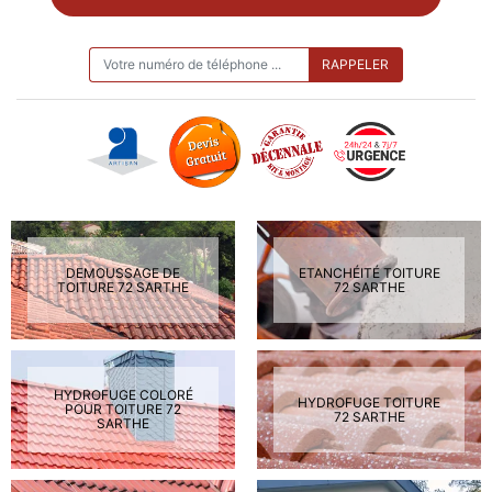
ON VOUS RAPPELLE GRATUITEMENT
DEMOUSSAGE DE
ETANCHÉITÉ TOITURE
TOITURE 72 SARTHE
72 SARTHE
HYDROFUGE COLORÉ
HYDROFUGE TOITURE
POUR TOITURE 72
72 SARTHE
SARTHE