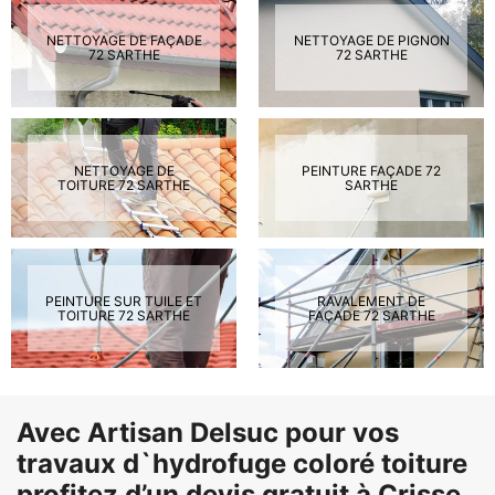
NETTOYAGE DE FAÇADE
NETTOYAGE DE PIGNON
72 SARTHE
72 SARTHE
NETTOYAGE DE
PEINTURE FAÇADE 72
TOITURE 72 SARTHE
SARTHE
PEINTURE SUR TUILE ET
RAVALEMENT DE
TOITURE 72 SARTHE
FAÇADE 72 SARTHE
Avec Artisan Delsuc pour vos
travaux d`hydrofuge coloré toiture
profitez d’un devis gratuit à Crisse