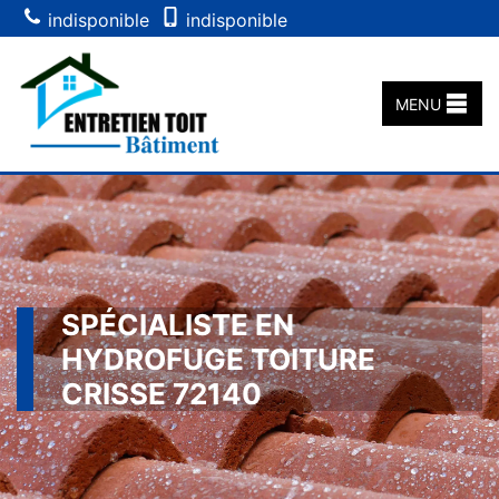
indisponible
indisponible
MENU
SPÉCIALISTE EN
HYDROFUGE TOITURE
CRISSE 72140