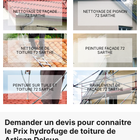
NETTOYAGE DE FAÇADE
NETTOYAGE DE PIGNON
72 SARTHE
72 SARTHE
NETTOYAGE DE
PEINTURE FAÇADE 72
TOITURE 72 SARTHE
SARTHE
PEINTURE SUR TUILE ET
RAVALEMENT DE
TOITURE 72 SARTHE
FAÇADE 72 SARTHE
Demander un devis pour connaitre
le Prix hydrofuge de toiture de
Artisan Delsuc