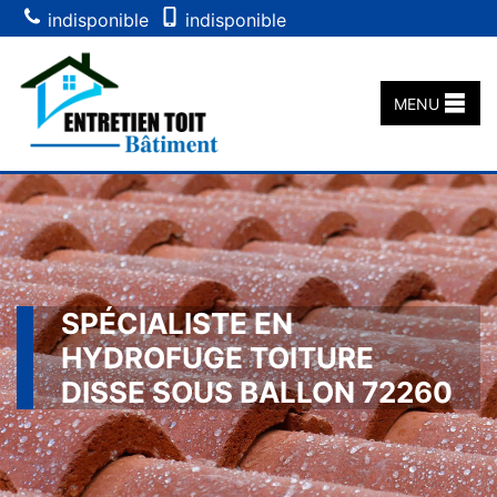
indisponible
indisponible
MENU
SPÉCIALISTE EN
HYDROFUGE TOITURE
DISSE SOUS BALLON 72260