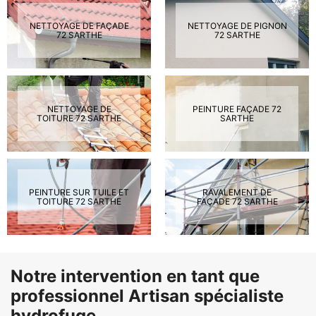
NETTOYAGE DE FAÇADE
NETTOYAGE DE PIGNON
72 SARTHE
72 SARTHE
NETTOYAGE DE
PEINTURE FAÇADE 72
TOITURE 72 SARTHE
SARTHE
PEINTURE SUR TUILE ET
RAVALEMENT DE
TOITURE 72 SARTHE
FAÇADE 72 SARTHE
Notre intervention en tant que
professionnel Artisan spécialiste
hydrofuge