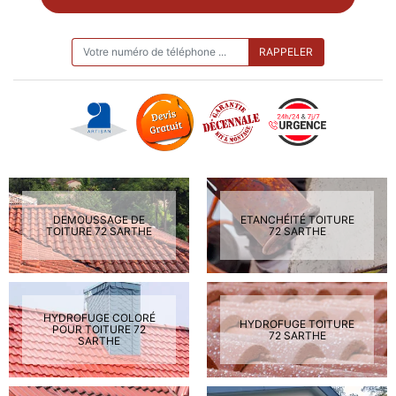
ON VOUS RAPPELLE GRATUITEMENT
DEMOUSSAGE DE
ETANCHÉITÉ TOITURE
TOITURE 72 SARTHE
72 SARTHE
HYDROFUGE COLORÉ
HYDROFUGE TOITURE
POUR TOITURE 72
72 SARTHE
SARTHE