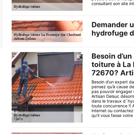
consultant son site int
Demander un
hydrofuge d
Besoin d’un
toiture à L
72670? Artis
Besoin d’un expert da
pensez qu’à cause de 
pas pouvoir engager un
Artisan Delsuc désorm
dans le travaux d`hyd
toute concurrence !! A
internet ou contactez
qu’il vous fasse votre