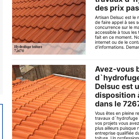
des prix pas
Artisan Delsuc est le 
de faire appel à ses s
concurrence sur le mar
accessible à tous les 
fait en ce moment. No
internet ou de le con
d’informations. Deman
Avez-vous b
d`hydrofuge 
Delsuc est u
disposition
dans le 7267
Vous êtes en pleine r
travaux d`hydrofuge c
vos projets vous ave
plus ailleurs puisque 
entreprise qualifiée 
toiture. Un professio