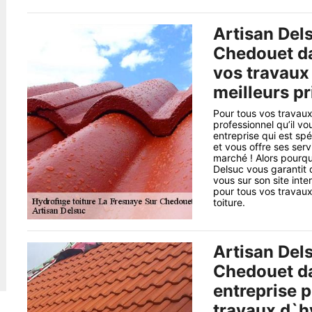
Artisan Del
Chedouet da
vos travaux 
meilleurs pri
Pour tous vos travaux
professionnel qu’il vo
entreprise qui est sp
et vous offre ses serv
marché ! Alors pourqu
Delsuc vous garantit 
vous sur son site int
pour tous vos travau
toiture.
Artisan Del
Chedouet da
entreprise 
travaux d`h