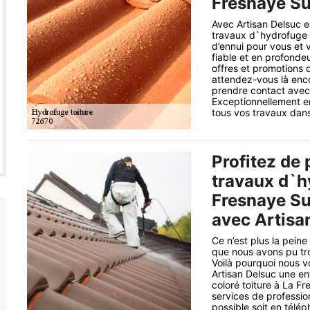
Fresnaye Su
Avec Artisan Delsuc es
travaux d`hydrofuge c
d’ennui pour vous et 
fiable et en profondeu
offres et promotions q
attendez-vous là enco
prendre contact avec
Exceptionnellement e
tous vos travaux dans
Profitez de 
travaux d`hy
Fresnaye Su
avec Artisan
Ce n’est plus la peine
que nous avons pu tro
Voilà pourquoi nous vo
Artisan Delsuc une en
coloré toiture à La F
services de professio
possible soit en télép