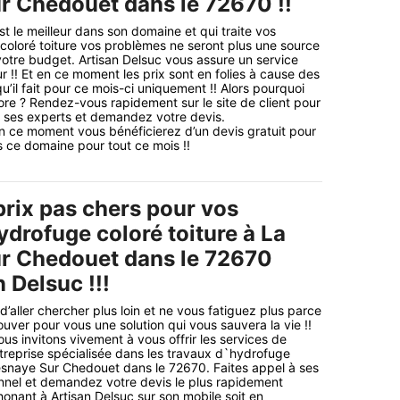
r Chedouet dans le 72670 !!
t le meilleur dans son domaine et qui traite vos
oloré toiture vos problèmes ne seront plus une source
votre budget. Artisan Delsuc vous assure un service
r !! Et en ce moment les prix sont en folies à cause des
u’il fait pour ce mois-ci uniquement !! Alors pourquoi
re ? Rendez-vous rapidement sur le site de client pour
 ses experts et demandez votre devis.
n ce moment vous bénéficierez d’un devis gratuit pour
 ce domaine pour tout ce mois !!
prix pas chers pour vos
drofuge coloré toiture à La
r Chedouet dans le 72670
 Delsuc !!!
 d’aller chercher plus loin et ne vous fatiguez plus parce
uver pour vous une solution qui vous sauvera la vie !!
us invitons vivement à vous offrir les services de
treprise spécialisée dans les travaux d`hydrofuge
resnaye Sur Chedouet dans le 72670. Faites appel à ses
nnel et demandez votre devis le plus rapidement
honant à Artisan Delsuc sur son mobile soit en