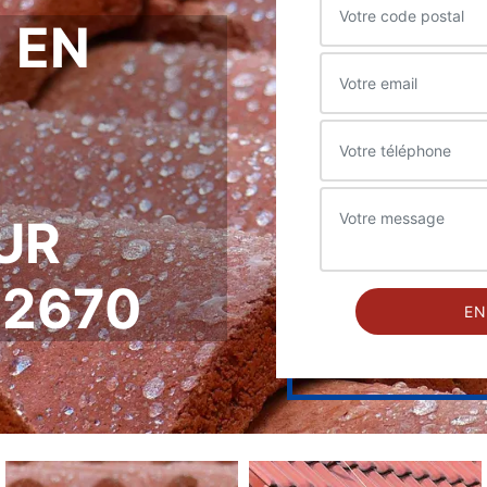
 EN
UR
72670