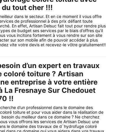
 du tout cher !!!
meilleur dans le secteur. Et en ce moment il vous offre
ervices de professionnel à des prix défiant toute
ché. En effet, Artisan Delsuc fait tout pour rendre plus
types de budget ses services par le biais d’offres qu’il
us vous incitons fortement à vous rendre sur son site
tacter sur son mobile afin de pouvoir accéder à plus
dez vite votre devis et recevez-le vôtre gratuitement!!
esoin d’un expert en travaux
coloré toiture ? Artisan
ne entreprise à votre entière
 à La Fresnaye Sur Chedouet
0 !!
echerche d’un professionnel dans le domaine des
oloré toiture et pour vous aider dans la réalisation de
z besoin du meilleur dans ce domaine ? Ne cherchez
nous vous offrons les services de Artisan Delsuc une
dans le domaine des travaux de d`hydrofuge coloré
nnel dans ce domaine qui vous aidera dans vos travaux