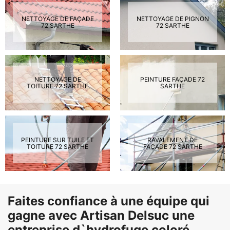
NETTOYAGE DE FAÇADE
NETTOYAGE DE PIGNON
72 SARTHE
72 SARTHE
NETTOYAGE DE
PEINTURE FAÇADE 72
TOITURE 72 SARTHE
SARTHE
PEINTURE SUR TUILE ET
RAVALEMENT DE
TOITURE 72 SARTHE
FAÇADE 72 SARTHE
Faites confiance à une équipe qui
gagne avec Artisan Delsuc une
entreprise d`hydrofuge coloré