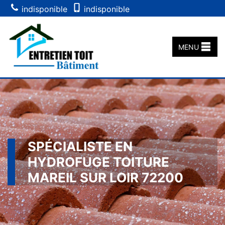
indisponible
indisponible
MENU
SPÉCIALISTE EN
HYDROFUGE TOITURE
MAREIL SUR LOIR 72200