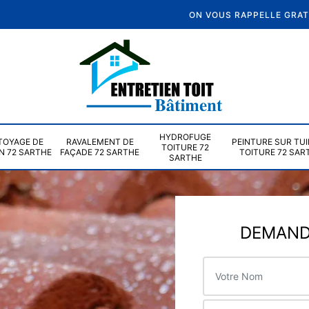
ON VOUS RAPPELLE GRA
HYDROFUGE
TOYAGE DE
RAVALEMENT DE
PEINTURE SUR TUI
TOITURE 72
N 72 SARTHE
FAÇADE 72 SARTHE
TOITURE 72 SAR
SARTHE
DEMANDE