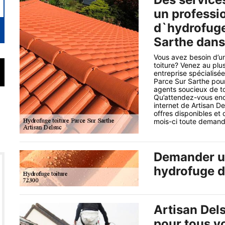
un professi
d`hydrofuge
Sarthe dans
Vous avez besoin d’un
toiture? Venez au plus
entreprise spécialisé
Parce Sur Sarthe pour
agents soucieux de to
Qu’attendez-vous encor
internet de Artisan De
offres disponibles et
mois-ci toute demande
Demander un
hydrofuge d
Artisan Del
pour tous v