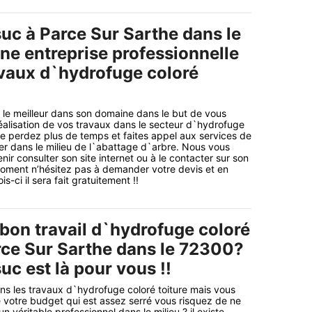
suc à Parce Sur Sarthe dans le
ne entreprise professionnelle
avaux d`hydrofuge coloré
le meilleur dans son domaine dans le but de vous
éalisation de vos travaux dans le secteur d`hydrofuge
 ne perdez plus de temps et faites appel aux services de
der dans le milieu de l`abattage d`arbre. Nous vous
nir consulter son site internet ou à le contacter sur son
moment n’hésitez pas à demander votre devis et en
s-ci il sera fait gratuitement !!
 bon travail d`hydrofuge coloré
arce Sur Sarthe dans le 72300?
uc est là pour vous !!
ns les travaux d`hydrofuge coloré toiture mais vous
votre budget qui est assez serré vous risquez de ne
 véritable professionnel dans le milieu ? il existe