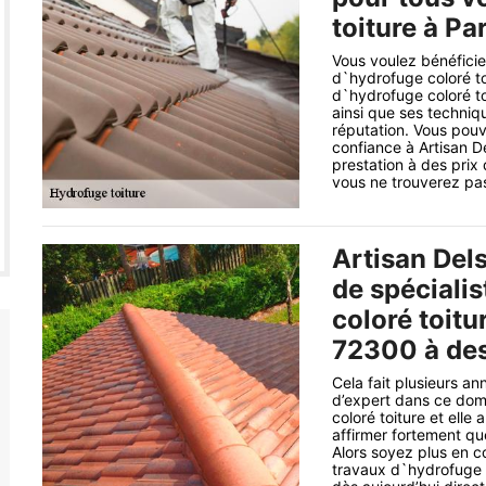
toiture à Pa
Vous voulez bénéficie
d`hydrofuge coloré toi
d`hydrofuge coloré to
ainsi que ses techniq
réputation. Vous pouve
confiance à Artisan De
prestation à des prix
vous ne trouverez pas
Artisan Del
de spéciali
coloré toitu
72300 à des 
Cela fait plusieurs a
d’expert dans ce dom
coloré toiture et elle
affirmer fortement qu
Alors soyez plus en c
travaux d`hydrofuge c