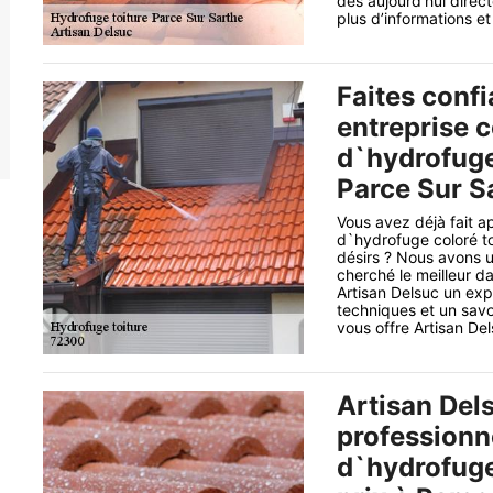
dès aujourd’hui direct
plus d’informations e
Faites conf
entreprise 
d`hydrofuge 
Parce Sur S
Vous avez déjà fait a
d`hydrofuge coloré to
désirs ? Nous avons 
cherché le meilleur d
Artisan Delsuc un exp
techniques et un savo
vous offre Artisan Del
Artisan Dels
professionn
d`hydrofuge