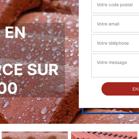
 EN
RCE SUR
00