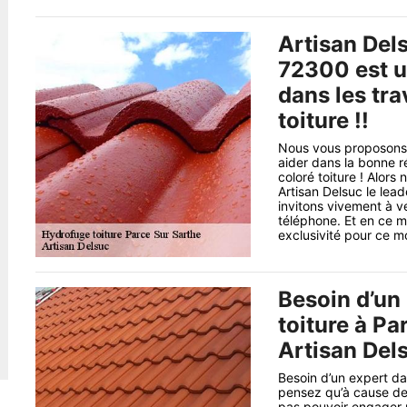
Artisan Del
72300 est u
dans les tr
toiture !!
Nous vous proposons 
aider dans la bonne r
coloré toiture ! Alors
Artisan Delsuc le lea
invitons vivement à ve
téléphone. Et en ce 
exclusivité pour ce moi
Besoin d’un
toiture à P
Artisan Dels
Besoin d’un expert da
pensez qu’à cause de 
pas pouvoir engager un