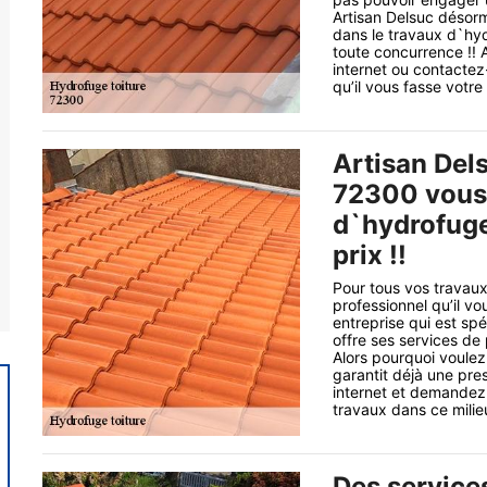
Artisan Delsuc désorm
dans le travaux d`hyd
toute concurrence !! A
internet ou contactez
qu’il vous fasse votre
Artisan Del
72300 vous 
d`hydrofuge 
prix !!
Pour tous vos travaux
professionnel qu’il vo
entreprise qui est sp
offre ses services de 
Alors pourquoi voulez
garantit déjà une pre
internet et demandez 
travaux dans ce milie
Des service