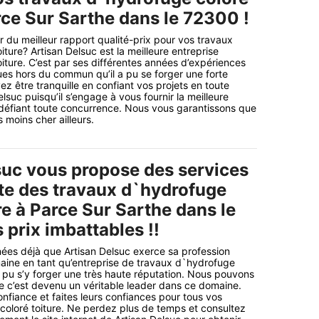
rce Sur Sarthe dans le 72300 !
r du meilleur rapport qualité-prix pour vos travaux
ture? Artisan Delsuc est la meilleure entreprise
iture. C’est par ses différentes années d’expériences
ues hors du commun qu’il a pu se forger une forte
z être tranquille en confiant vos projets en toute
lsuc puisqu’il s’engage à vous fournir la meilleure
 défiant toute concurrence. Nous vous garantissons que
 moins cher ailleurs.
suc vous propose des services
ste des travaux d`hydrofuge
re à Parce Sur Sarthe dans le
prix imbattables !!
nnées déjà que Artisan Delsuc exerce sa profession
aine en tant qu’entreprise de travaux d`hydrofuge
 a pu s’y forger une très haute réputation. Nous pouvons
e c’est devenu un véritable leader dans ce domaine.
onfiance et faites leurs confiances pour tous vos
oloré toiture. Ne perdez plus de temps et consultez