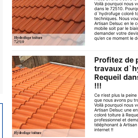
Voilà pourquoi nous v
dans le 72510. Pourqu
d`hydrofuge coloré to
techniques. Nous vous
Artisan Delsuc en le 
mobile soit par le bia
demander votre devis 
qu’en ce moment le dev
Profitez de 
travaux d`h
Requeil dan
!!!
Ce n’est plus la peine
que nous avons pu tro
Voilà pourquoi nous vo
Artisan Delsuc une en
coloré toiture à Reque
professionnel et dema
téléphonant à Artisan 
internet !!