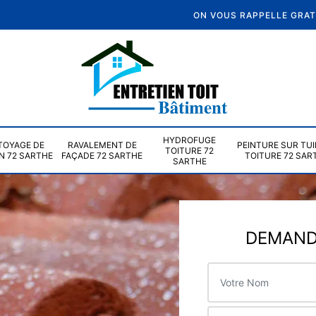
ON VOUS RAPPELLE GRA
HYDROFUGE
TOYAGE DE
RAVALEMENT DE
PEINTURE SUR TUI
TOITURE 72
N 72 SARTHE
FAÇADE 72 SARTHE
TOITURE 72 SAR
SARTHE
DEMANDE