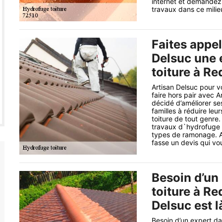
internet et demandez 
travaux dans ce milie
Faites appel
Delsuc une 
toiture à Re
Artisan Delsuc pour v
faire hors pair avec 
décidé d’améliorer ses
familles à réduire le
toiture de tout genre
travaux d`hydrofuge co
types de ramonage. A
fasse un devis qui vou
Besoin d’un
toiture à Re
Delsuc est l
Besoin d’un expert da