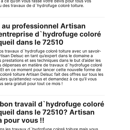
à ce qu’on vous fasse votre devis pour tous vos
u des travaux de d`hydrofuge coloré toiture.
 au professionnel Artisan
entreprise d`hydrofuge coloré
queil dans le 72510
os travaux d`hydrofuge coloré toiture avec un savoir-
Artisan Delsuc en tant qu’expert dans le domaine a
 prestations et ses techniques dans le but d’aider les
urs dépenses en matière de travaux d`hydrofuge coloré
. Et en ce moment pour lancer cette nouvelle forme de
loré toiture Artisan Delsuc fait des offres sur tous les
lors qu’attendez-vous et demandez à ce qu’il vous
s sera gratuit pour tout ce mois !
 bon travail d`hydrofuge coloré
queil dans le 72510? Artisan
à pour vous !!
ns les travaux d`hydrofuge coloré toiture mais vous