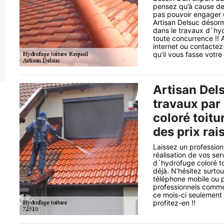
pensez qu’à cause de 
pas pouvoir engager un
Artisan Delsuc désorm
dans le travaux d`hyd
toute concurrence !! A
internet ou contactez
qu’il vous fasse votre
Artisan Del
travaux par
coloré toitu
des prix ra
Laissez un profession
réalisation de vos ser
d`hydrofuge coloré t
déjà. N’hésitez surto
téléphone mobile ou p
professionnels comme 
ce mois-ci seulement v
profitez-en !!