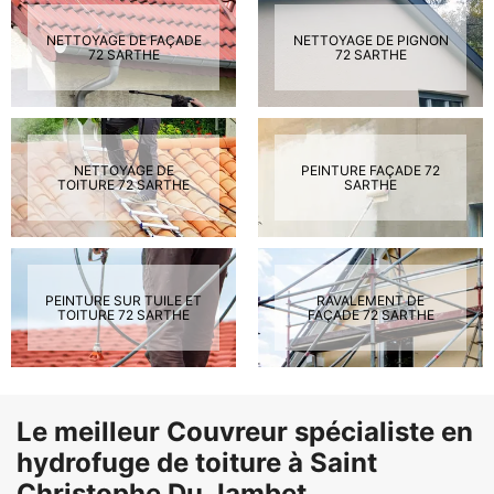
NETTOYAGE DE FAÇADE
NETTOYAGE DE PIGNON
72 SARTHE
72 SARTHE
NETTOYAGE DE
PEINTURE FAÇADE 72
TOITURE 72 SARTHE
SARTHE
PEINTURE SUR TUILE ET
RAVALEMENT DE
TOITURE 72 SARTHE
FAÇADE 72 SARTHE
Le meilleur Couvreur spécialiste en
hydrofuge de toiture à Saint
Christophe Du Jambet