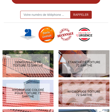
ON VOUS RAPPELLE GRATUITEMENT
DEMOUSSAGE DE
ETANCHÉITÉ TOITURE
TOITURE 72 SARTHE
72 SARTHE
HYDROFUGE COLORÉ
HYDROFUGE TOITURE
POUR TOITURE 72
72 SARTHE
SARTHE