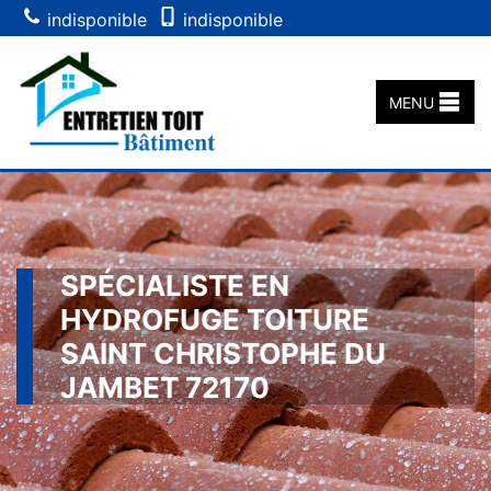
indisponible
indisponible
MENU
SPÉCIALISTE EN
HYDROFUGE TOITURE
SAINT CHRISTOPHE DU
JAMBET 72170