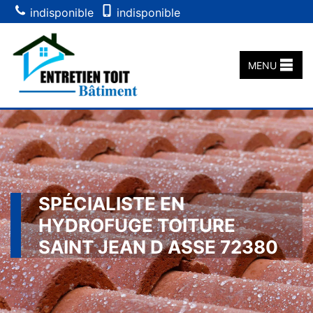
indisponible
indisponible
MENU
SPÉCIALISTE EN
HYDROFUGE TOITURE
SAINT JEAN D ASSE 72380