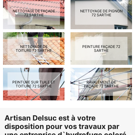
NETTOYAGE DE FAÇADE
NETTOYAGE DE PIGNON
72 SARTHE
72 SARTHE
NETTOYAGE DE
PEINTURE FAÇADE 72
TOITURE 72 SARTHE
SARTHE
PEINTURE SUR TUILE ET
RAVALEMENT DE
TOITURE 72 SARTHE
FAÇADE 72 SARTHE
Artisan Delsuc est à votre
disposition pour vos travaux par
une entreprise d`hydrofuge coloré