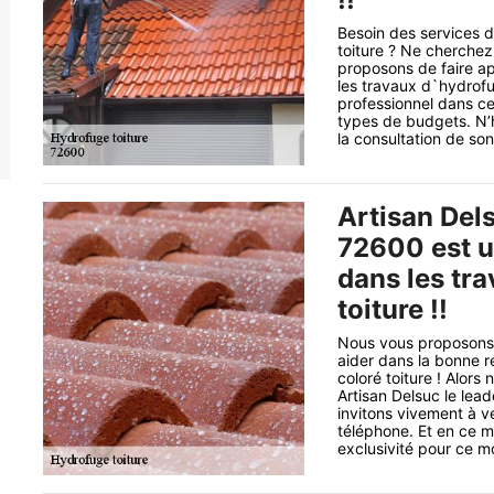
Besoin des services d
toiture ? Ne cherchez
proposons de faire ap
les travaux d`hydrofug
professionnel dans ce
types de budgets. N’h
la consultation de son
Artisan Dels
72600 est u
dans les tr
toiture !!
Nous vous proposons 
aider dans la bonne r
coloré toiture ! Alors
Artisan Delsuc le lea
invitons vivement à ve
téléphone. Et en ce 
exclusivité pour ce moi