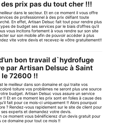
 des prix pas du tout cher !!!
meilleur dans le secteur. Et en ce moment il vous offre
ervices de professionnel à des prix défiant toute
ché. En effet, Artisan Delsuc fait tout pour rendre plus
types de budget ses services par le biais d’offres qu’il
us vous incitons fortement à vous rendre sur son site
tacter sur son mobile afin de pouvoir accéder à plus
dez vite votre devis et recevez-le vôtre gratuitement!!
d’un bon travail d`hydrofuge
re par Artisan Delsuc à Saint
 le 72600 !!
t le meilleur dans son domaine et qui traite vos
oloré toiture vos problèmes ne seront plus une source
votre budget. Artisan Delsuc vous assure un service
r !! Et en ce moment les prix sont en folies à cause des
u’il fait pour ce mois-ci uniquement !! Alors pourquoi
re ? Rendez-vous rapidement sur le site de client pour
 ses experts et demandez votre devis.
n ce moment vous bénéficierez d’un devis gratuit pour
 ce domaine pour tout ce mois !!