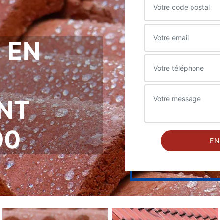
 EN
INT
00