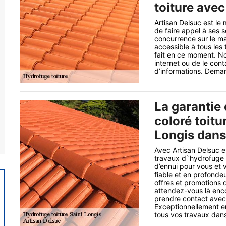
toiture avec
Artisan Delsuc est le 
de faire appel à ses s
concurrence sur le mar
accessible à tous les 
fait en ce moment. No
internet ou de le con
d’informations. Deman
La garantie 
coloré toitu
Longis dans
Avec Artisan Delsuc es
travaux d`hydrofuge c
d’ennui pour vous et 
fiable et en profondeu
offres et promotions q
attendez-vous là enco
prendre contact avec
Exceptionnellement e
tous vos travaux dans