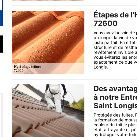
Étapes de l’
72600
Vous avez besoin de p
prolonger la vie de vo
juste parfait. En effe
structure et de l’esth
revêtement invisible 
vous éviterez les énor
exactement ce que vou
Longis.
Des avantag
à notre Entr
Saint Longi
Protégée des fuites, l
la formation de mouss
couleur du toit le pl
état, attrayante et p
hydrofuger votre toitu