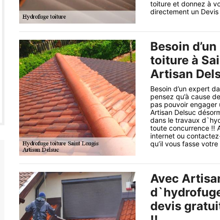
toiture et donnez à vo
directement un Devis 
Besoin d’un
toiture à S
Artisan Dels
Besoin d’un expert da
pensez qu’à cause de 
pas pouvoir engager un
Artisan Delsuc désorm
dans le travaux d`hyd
toute concurrence !! A
internet ou contactez
qu’il vous fasse votre
Avec Artisa
d`hydrofuge 
devis gratui
!!