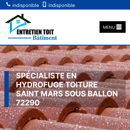
indisponible
indisponible
MENU
SPÉCIALISTE EN
HYDROFUGE TOITURE
SAINT MARS SOUS BALLON
72290