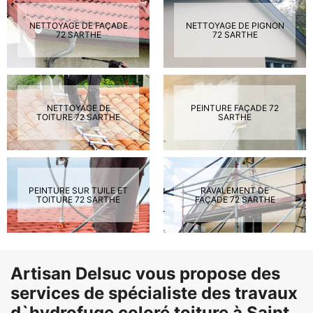
NETTOYAGE DE FAÇADE
NETTOYAGE DE PIGNON
72 SARTHE
72 SARTHE
NETTOYAGE DE
PEINTURE FAÇADE 72
TOITURE 72 SARTHE
SARTHE
PEINTURE SUR TUILE ET
RAVALEMENT DE
TOITURE 72 SARTHE
FAÇADE 72 SARTHE
Artisan Delsuc vous propose des
services de spécialiste des travaux
d`hydrofuge coloré toiture à Saint