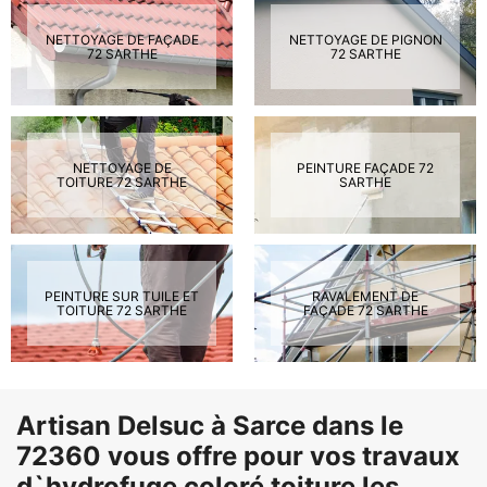
NETTOYAGE DE FAÇADE
NETTOYAGE DE PIGNON
72 SARTHE
72 SARTHE
NETTOYAGE DE
PEINTURE FAÇADE 72
TOITURE 72 SARTHE
SARTHE
PEINTURE SUR TUILE ET
RAVALEMENT DE
TOITURE 72 SARTHE
FAÇADE 72 SARTHE
Artisan Delsuc à Sarce dans le
72360 vous offre pour vos travaux
d`hydrofuge coloré toiture les