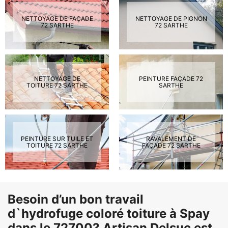
NETTOYAGE DE FAÇADE
NETTOYAGE DE PIGNON
72 SARTHE
72 SARTHE
NETTOYAGE DE
PEINTURE FAÇADE 72
TOITURE 72 SARTHE
SARTHE
PEINTURE SUR TUILE ET
RAVALEMENT DE
TOITURE 72 SARTHE
FAÇADE 72 SARTHE
Besoin d’un bon travail
d`hydrofuge coloré toiture à Spay
dans le 72700? Artisan Delsuc est