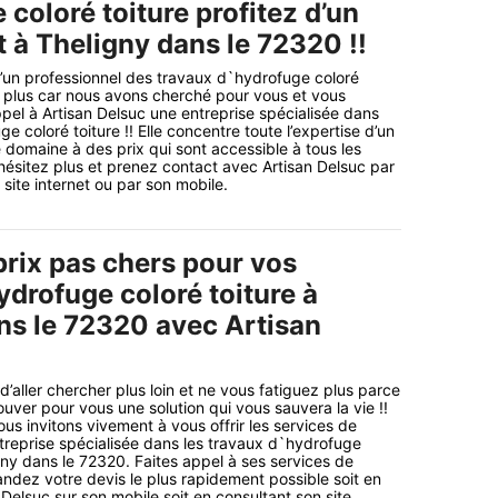
coloré toiture profitez d’un
t à Theligny dans le 72320 !!
’un professionnel des travaux d`hydrofuge coloré
 plus car nous avons cherché pour vous et vous
pel à Artisan Delsuc une entreprise spécialisée dans
e coloré toiture !! Elle concentre toute l’expertise d’un
 domaine à des prix qui sont accessible à tous les
ésitez plus et prenez contact avec Artisan Delsuc par
 site internet ou par son mobile.
prix pas chers pour vos
ydrofuge coloré toiture à
ns le 72320 avec Artisan
 d’aller chercher plus loin et ne vous fatiguez plus parce
uver pour vous une solution qui vous sauvera la vie !!
us invitons vivement à vous offrir les services de
treprise spécialisée dans les travaux d`hydrofuge
igny dans le 72320. Faites appel à ses services de
ndez votre devis le plus rapidement possible soit en
Delsuc sur son mobile soit en consultant son site