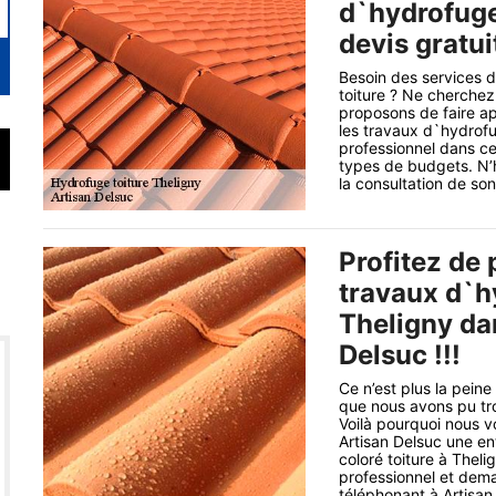
d`hydrofuge 
devis gratui
Besoin des services d
toiture ? Ne cherchez
proposons de faire ap
les travaux d`hydrofug
professionnel dans ce
types de budgets. N’h
la consultation de son
Profitez de 
travaux d`h
Theligny da
Delsuc !!!
Ce n’est plus la peine
que nous avons pu tro
Voilà pourquoi nous vo
Artisan Delsuc une en
coloré toiture à Thel
professionnel et dema
téléphonant à Artisan 