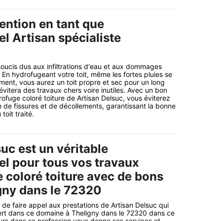
ention en tant que
l Artisan spécialiste
soucis dus aux infiltrations d'eau et aux dommages
 En hydrofugeant votre toit, même les fortes pluies se
ement, vous aurez un toit propre et sec pour un long
vitera des travaux chers voire inutiles. Avec un bon
ofuge coloré toiture de Artisan Delsuc, vous éviterez
n de fissures et de décollements, garantissant la bonne
toit traité.
uc est un véritable
el pour tous vos travaux
 coloré toiture avec de bons
igny dans le 72320
e faire appel aux prestations de Artisan Delsuc qui
ert dans ce domaine à Theligny dans le 72320 dans ce
leurs dans sa profession vous donne ses services et