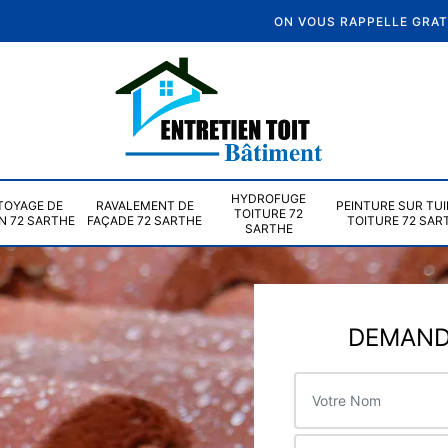
ON VOUS RAPPELLE GRA
HYDROFUGE
TOYAGE DE
RAVALEMENT DE
PEINTURE SUR TUI
TOITURE 72
N 72 SARTHE
FAÇADE 72 SARTHE
TOITURE 72 SAR
SARTHE
DEMANDE