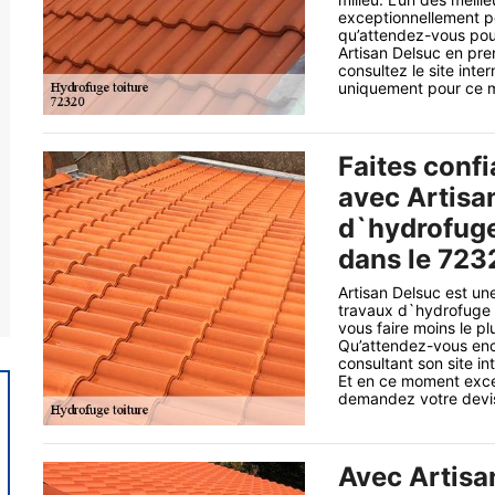
exceptionnellement po
qu’attendez-vous pou
Artisan Delsuc en pre
consultez le site inte
uniquement pour ce mo
Faites conf
avec Artisa
d`hydrofuge
dans le 7232
Artisan Delsuc est un
travaux d`hydrofuge co
vous faire moins le pl
Qu’attendez-vous enc
consultant son site in
Et en ce moment excep
demandez votre devis 
Avec Artisa