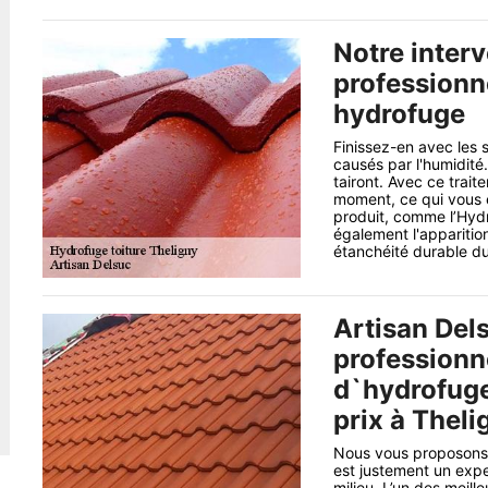
Notre interv
professionne
hydrofuge
Finissez-en avec les 
causés par l'humidité.
tairont. Avec ce trait
moment, ce qui vous é
produit, comme l’Hydr
également l'apparitio
étanchéité durable du 
Artisan Dels
professionn
d`hydrofuge
prix à Thel
Nous vous proposons d
est justement un exp
milieu. L’un des meil