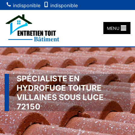
indisponible
indisponible
MENU
SPÉCIALISTE EN
HYDROFUGE TOITURE
VILLAINES SOUS LUCE
72150