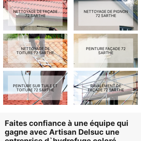
NETTOYAGE DE FAÇADE
NETTOYAGE DE PIGNON
72 SARTHE
72 SARTHE
NETTOYAGE DE
PEINTURE FAÇADE 72
TOITURE 72 SARTHE
SARTHE
PEINTURE SUR TUILE ET
RAVALEMENT DE
TOITURE 72 SARTHE
FAÇADE 72 SARTHE
Faites confiance à une équipe qui
gagne avec Artisan Delsuc une
entreprise d`hydrofuge coloré