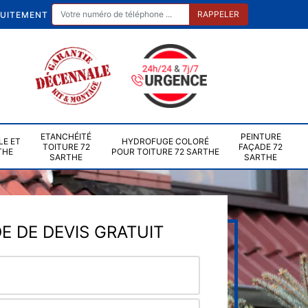
TUITEMENT
ETANCHÉITÉ
PEINTURE
LE ET
HYDROFUGE COLORÉ
TOITURE 72
FAÇADE 72
THE
POUR TOITURE 72 SARTHE
SARTHE
SARTHE
 DE DEVIS GRATUIT