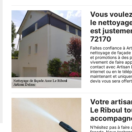
Vous voulez
le nettoyag
est justemen
72170
Faites confiance à Ar
nettoyage de façade à
et promotions à des p
vivement de faire app
contact avec Artisan D
internet ou en le tél
maintenant et uniquem
devis vous sera offert 
Votre artis
Le Riboul t
accompagn
N'hésitez pas à fair
façade. Nous tachons 