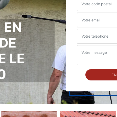
 EN
DE
E LE
0