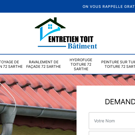
ON VOUS RAPPELLE GRA
HYDROFUGE
TOYAGE DE
RAVALEMENT DE
PEINTURE SUR TUI
TOITURE 72
N 72 SARTHE
FAÇADE 72 SARTHE
TOITURE 72 SAR
SARTHE
DEMANDE