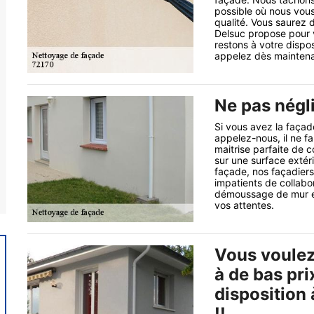
possible où nous vous
qualité. Vous saurez 
Delsuc propose pour v
restons à votre dispo
appelez dès maintena
Ne pas négl
Si vous avez la façad
appelez-nous, il ne fau
maitrise parfaite de
sur une surface extér
façade, nos façadie
impatients de collabo
démoussage de mur ex
vos attentes.
Vous voulez
à de bas pri
disposition 
!!