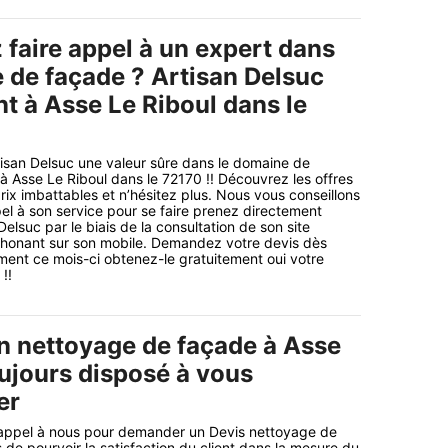
 faire appel à un expert dans
e de façade ? Artisan Delsuc
t à Asse Le Riboul dans le
tisan Delsuc une valeur sûre dans le domaine de
 Asse Le Riboul dans le 72170 !! Découvrez les offres
rix imbattables et n’hésitez plus. Nous vous conseillons
el à son service pour se faire prenez directement
elsuc par le biais de la consultation de son site
éphonant sur son mobile. Demandez votre devis dès
ent ce mois-ci obtenez-le gratuitement oui votre
!!
an nettoyage de façade à Asse
oujours disposé à vous
er
e appel à nous pour demander un Devis nettoyage de
de pourvoir la satisfaction du client dans la mesure du