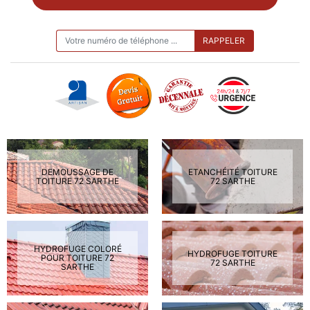
ON VOUS RAPPELLE GRATUITEMENT
DEMOUSSAGE DE
ETANCHÉITÉ TOITURE
TOITURE 72 SARTHE
72 SARTHE
HYDROFUGE COLORÉ
HYDROFUGE TOITURE
POUR TOITURE 72
72 SARTHE
SARTHE