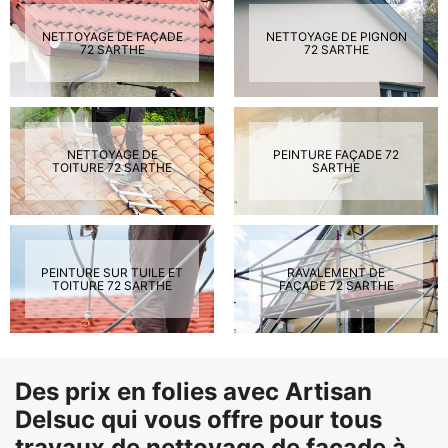
NETTOYAGE DE FAÇADE
NETTOYAGE DE PIGNON
72 SARTHE
72 SARTHE
NETTOYAGE DE
PEINTURE FAÇADE 72
TOITURE 72 SARTHE
SARTHE
PEINTURE SUR TUILE ET
RAVALEMENT DE
TOITURE 72 SARTHE
FAÇADE 72 SARTHE
Des prix en folies avec Artisan
Delsuc qui vous offre pour tous
travaux de nettoyage de façade à