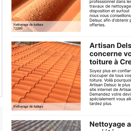
professionnel dans le
travaux de nettoyage 
disposition et surtout
nous vous conseillons 
Delsuc afin d’obtenir 
offertes.
Artisan Dels
concerne vo
toiture à Cr
Soyez plus en confian
s’occuper de tous vo
toiture. Voilà pourquo
Artisan Delsuc le plus
site internet de Arti
Demandez votre devis 
spécialement vous all
tardez plus.
Nettoyage a