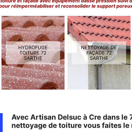
toiture et façade avec équipement basse pression suivi 
pour réimperméabiliser et reconsolider le support poreu
HYDROFUGE
NETTOYAGE DE
TOITURE 72
FAÇADE 72
SARTHE
SARTHE
Avec Artisan Delsuc à Cre dans le
nettoyage de toiture vous faites le