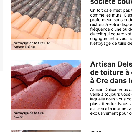
société cou
Un toit sale n’est pas 
comme les murs. C'es
profondeur, sans end
restons à votre dispo
fréquence d’une ou deu
du toit qui couvre vo
engagement à vous sa
Nettoyage de tuile de
Artisan Del
de toiture à
à Cre dans 
Artisan Delsuc vous a
veille à toujours vous 
laquelle nous vous con
plus attendre. Nous v
sur son site internet 
exclusivement pour ce 