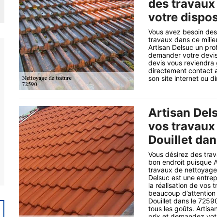
des travaux 
votre dispos
Vous avez besoin des
travaux dans ce milieu
Artisan Delsuc un pro
demander votre devis
devis vous reviendra 
directement contact a
son site internet ou d
Artisan Dels
vos travaux 
Douillet da
Vous désirez des trav
bon endroit puisque A
travaux de nettoyage d
Delsuc est une entre
la réalisation de vos t
beaucoup d’attention 
Douillet dans le 72590
tous les goûts. Artisan
prix et demandez votr