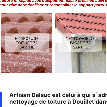
toiture et façade avec équipement basse pression suivi 
pour réimperméabiliser et reconsolider le support poreu
HYDROFUGE
NETTOYAGE DE
TOITURE 72
FAÇADE 72
SARTHE
SARTHE
Artisan Delsuc est celui à qui s`a
nettoyage de toiture à Douillet da