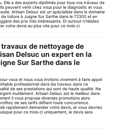
u. Elle a des experts diplômés pour tous vos travaux de
 Ils peuvent venir chez vous pour le diagnostic et vous
a suite. Artisan Delsuc est un spécialiste dans le domaine
de toiture à Juigne Sur Sarthe dans le 72300 et en
uggère des prix très intéressants. Et surtout n’hésitez
r votre devis au plus vite pour ce mois ci.
 travaux de nettoyage de
tisan Delsuc un expert en la
uigne Sur Sarthe dans le
ur vous et nous vous invitons vivement à faire appel
éritable professionnel dans les travaux dans ce
alité de ses prestations qui sont de haute qualité. Ne
rgent inutilement. Artisan Delsuc est le meilleur dans
oment il vous propose diverses promotions alors
rofitez de ses tarifs défiant toute concurrence.
s de rapidement demander votre devis, et vous devriez
puisque pour ce mois-ci uniquement, le devis sera