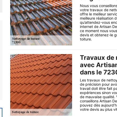
Nous vous conseillons
votre travaux de nett
offre le meilleur serv
meilleure réalisation 
qu’attendez-vous encor
internet de Artisan D
ce moment nous vous i
devis et obtenez-le 
toiture.
Travaux de 
avec Artisa
dans le 723
Les travaux de netto
de précision pour avo
travail doit être fai
expériences sinon vou
de mauvaise qualité. 
conseillons Artisan D
pouvez dès aujourd’hui
votre devis au plus vi