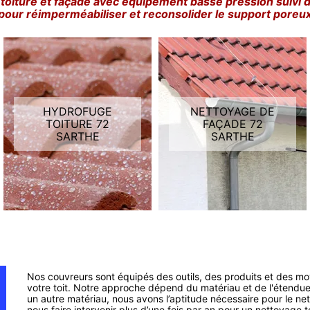
toiture et façade avec équipement basse pression suivi 
pour réimperméabiliser et reconsolider le support poreu
HYDROFUGE
NETTOYAGE DE
TOITURE 72
FAÇADE 72
SARTHE
SARTHE
Nos couvreurs sont équipés des outils, des produits et des m
votre toit. Notre approche dépend du matériau et de l'étendue de
un autre matériau, nous avons l’aptitude nécessaire pour le n
nous faire intervenir plus d’une fois par an pour un nettoyage 