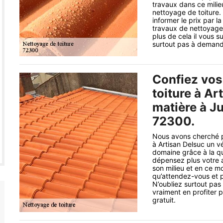
travaux dans ce milie
nettoyage de toiture.
informer le prix par l
travaux de nettoyage 
plus de cela il vous s
surtout pas à demande
Confiez vos
toiture à Ar
matière à J
72300.
Nous avons cherché po
à Artisan Delsuc un v
domaine grâce à la qu
dépensez plus votre a
son milieu et en ce m
qu’attendez-vous et p
N’oubliez surtout pa
vraiment en profiter 
gratuit.