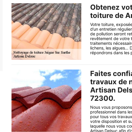
Obtenez vot
toiture de A
Votre toiture, exposé
d’un entretien régulier
de pollution seront re
revêtement de votre t
traitements nécessair
lichens, les algues…
répondrons dans les p
Faites confi
travaux de 
Artisan Del
72300.
Nous vous proposons 
professionnel dans le
pour tous vos travaux
votre disposition et s
laquelle nous vous con
Artisan Delsuc afin d’