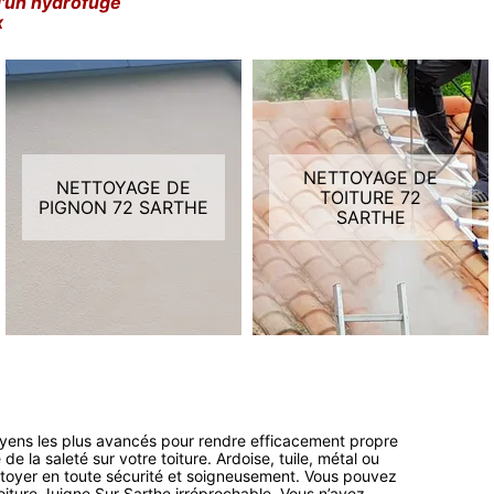
d'un hydrofuge
x
NETTOYAGE DE
NETTOYAGE DE
TOITURE 72
PIGNON 72 SARTHE
SARTHE
oyens les plus avancés pour rendre efficacement propre
 la saleté sur votre toiture. Ardoise, tuile, métal ou
ettoyer en toute sécurité et soigneusement. Vous pouvez
toiture Juigne Sur Sarthe irréprochable. Vous n’avez