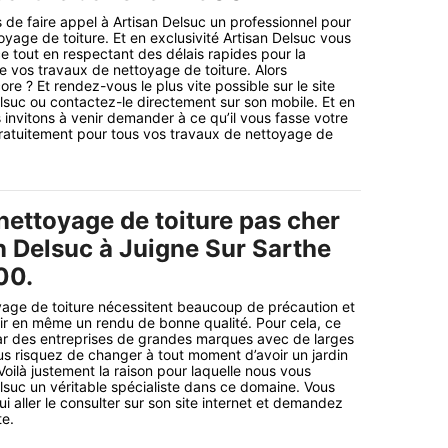
 de faire appel à Artisan Delsuc un professionnel pour
oyage de toiture. Et en exclusivité Artisan Delsuc vous
ice tout en respectant des délais rapides pour la
de vos travaux de nettoyage de toiture. Alors
e ? Et rendez-vous le plus vite possible sur le site
elsuc ou contactez-le directement sur son mobile. Et en
nvitons à venir demander à ce qu’il vous fasse votre
gratuitement pour tous vos travaux de nettoyage de
nettoyage de toiture pas cher
n Delsuc à Juigne Sur Sarthe
00.
yage de toiture nécessitent beaucoup de précaution et
ir en même un rendu de bonne qualité. Pour cela, ce
t par des entreprises de grandes marques avec de larges
s risquez de changer à tout moment d’avoir un jardin
Voilà justement la raison pour laquelle nous vous
elsuc un véritable spécialiste dans ce domaine. Vous
 aller le consulter sur son site internet et demandez
te.