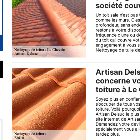
société cou
Un toit sale n’est pas 
comme les murs. C'es
profondeur, sans end
restons à votre dispo
fréquence d’une ou deu
du toit qui couvre vo
engagement à vous sa
Nettoyage de tuile de
Artisan Dels
concerne vo
toiture à Le
Soyez plus en confian
s’occuper de tous vo
toiture. Voilà pourquo
Artisan Delsuc le plus
site internet de Arti
Demandez votre devis 
spécialement vous all
tardez plus.