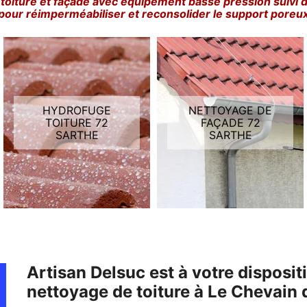
toiture et façade avec équipement basse pression suivi 
pour réimperméabiliser et reconsolider le support poreu
HYDROFUGE
NETTOYAGE DE
TOITURE 72
FAÇADE 72
SARTHE
SARTHE
Artisan Delsuc est à votre disposi
nettoyage de toiture à Le Chevain 