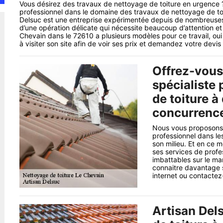
Vous désirez des travaux de nettoyage de toiture en urgence 
professionnel dans le domaine des travaux de nettoyage de toit
Delsuc est une entreprise expérimentée depuis de nombreuses a
d’une opération délicate qui nécessite beaucoup d’attention et
Chevain dans le 72610 a plusieurs modèles pour ce travail, oui i
à visiter son site afin de voir ses prix et demandez votre devis 
Offrez-vous
spécialiste
de toiture à
concurrence
Nous vous proposons d
professionnel dans le
son milieu. Et en ce 
ses services de profe
imbattables sur le mar
connaitre davantage s
internet ou contactez
Artisan Del