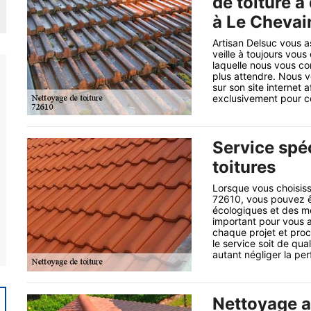
de toiture à
à Le Chevai
Artisan Delsuc vous a
veille à toujours vous 
laquelle nous vous con
plus attendre. Nous v
sur son site internet 
exclusivement pour ce 
Service spéc
toitures
Lorsque vous choisiss
72610, vous pouvez ê
écologiques et des mé
important pour vous a
chaque projet et proc
le service soit de qua
autant négliger la per
Nettoyage a