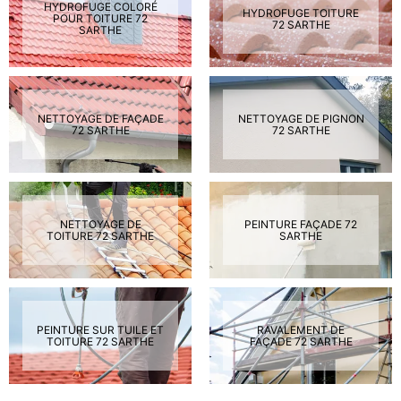
HYDROFUGE COLORÉ
HYDROFUGE TOITURE
POUR TOITURE 72
72 SARTHE
SARTHE
NETTOYAGE DE FAÇADE
NETTOYAGE DE PIGNON
72 SARTHE
72 SARTHE
NETTOYAGE DE
PEINTURE FAÇADE 72
TOITURE 72 SARTHE
SARTHE
PEINTURE SUR TUILE ET
RAVALEMENT DE
TOITURE 72 SARTHE
FAÇADE 72 SARTHE