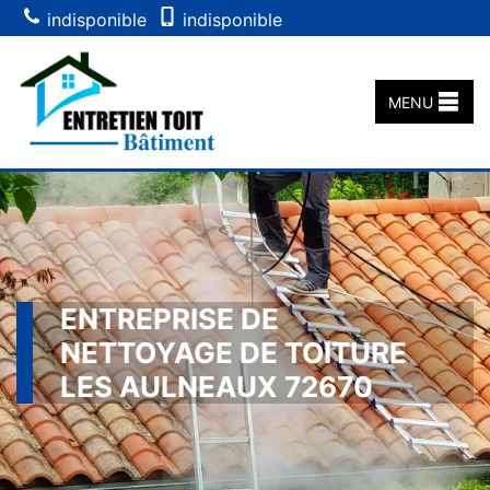
indisponible
indisponible
MENU
ENTREPRISE DE
NETTOYAGE DE TOITURE
LES AULNEAUX 72670