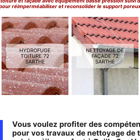
toiture et façade avec équipement basse pression suivi 
pour réimperméabiliser et reconsolider le support poreu
HYDROFUGE
NETTOYAGE DE
TOITURE 72
FAÇADE 72
SARTHE
SARTHE
Vous voulez profiter des compétenc
pour vos travaux de nettoyage de t