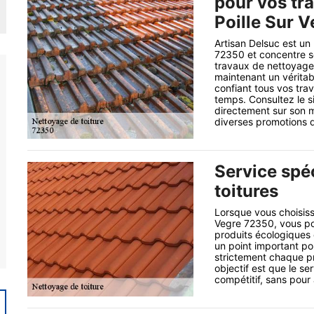
pour vos tra
Poille Sur V
Artisan Delsuc est un 
72350 et concentre s
travaux de nettoyage 
maintenant un véritabl
confiant tous vos tra
temps. Consultez le s
directement sur son m
diverses promotions q
Service spéc
toitures
Lorsque vous choisiss
Vegre 72350, vous po
produits écologiques
un point important po
strictement chaque pr
objectif est que le se
compétitif, sans pour 