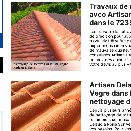
Travaux de 
avec Artisan
dans le 723
Les travaux de netto
de précision pour avo
travail doit être fai
expériences sinon vou
de mauvaise qualité. 
conseillons Artisan D
pouvez dès aujourd’hui
votre devis au plus vi
Artisan Dels
Vegre dans 
nettoyage d
Depuis plusieurs anné
de nettoyage de toitu
renommée, sur mesure 
Delsuc à Poille Sur V
vos besoins. Pour vos