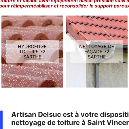
toiture et façade avec équipement basse pression suivi 
pour réimperméabiliser et reconsolider le support poreu
HYDROFUGE
NETTOYAGE DE
TOITURE 72
FAÇADE 72
SARTHE
SARTHE
Artisan Delsuc est à votre disposi
nettoyage de toiture à Saint Vince