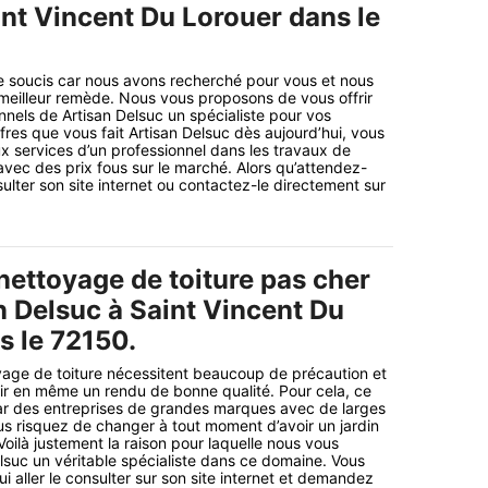
int Vincent Du Lorouer dans le
e soucis car nous avons recherché pour vous et nous
meilleur remède. Nous vous proposons de vous offrir
nnels de Artisan Delsuc un spécialiste pour vos
fres que vous fait Artisan Delsuc dès aujourd’hui, vous
x services d’un professionnel dans les travaux de
avec des prix fous sur le marché. Alors qu’attendez-
ulter son site internet ou contactez-le directement sur
nettoyage de toiture pas cher
n Delsuc à Saint Vincent Du
s le 72150.
yage de toiture nécessitent beaucoup de précaution et
ir en même un rendu de bonne qualité. Pour cela, ce
t par des entreprises de grandes marques avec de larges
s risquez de changer à tout moment d’avoir un jardin
Voilà justement la raison pour laquelle nous vous
elsuc un véritable spécialiste dans ce domaine. Vous
 aller le consulter sur son site internet et demandez