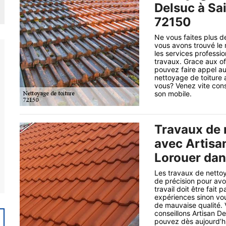
Delsuc à Sa
72150
Ne vous faites plus d
vous avons trouvé le 
les services professio
travaux. Grace aux of
pouvez faire appel au
nettoyage de toiture 
vous? Venez vite cons
son mobile.
Travaux de 
avec Artisa
Lorouer dan
Les travaux de netto
de précision pour avo
travail doit être fai
expériences sinon vou
de mauvaise qualité. 
conseillons Artisan D
pouvez dès aujourd’hui