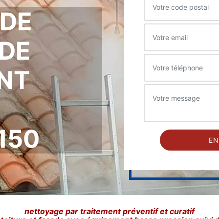
 DE
DE
INT
150
nettoyage par traitement préventif et curatif