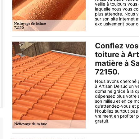
veille à toujours vous 
laquelle nous vous con
plus attendre. Nous v
sur son site internet 
exclusivement pour ce 
Confiez vos
toiture à Ar
matière à S
72150.
Nous avons cherché po
à Artisan Delsuc un v
domaine grâce à la qu
dépensez plus votre a
son milieu et en ce m
qu’attendez-vous et p
N’oubliez surtout pa
vraiment en profiter 
gratuit.