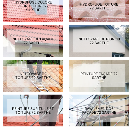
HYDROFUGE COLORÉ
HYDROFUGE TOITURE
POUR TOITURE 72
72 SARTHE
SARTHE
NETTOYAGE DE FAÇADE
NETTOYAGE DE PIGNON
72 SARTHE
72 SARTHE
NETTOYAGE DE
PEINTURE FAÇADE 72
TOITURE 72 SARTHE
SARTHE
PEINTURE SUR TUILE ET
RAVALEMENT DE
TOITURE 72 SARTHE
FAÇADE 72 SARTHE