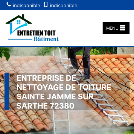
indisponible
indisponible
MENU
ENTREPRISE DE
NETTOYAGE DE TOITURE
SAINTE JAMME SUR
SARTHE 72380