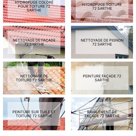
HYDROFUGE COLORÉ
HYDROFUGE TOITURE
POUR TOITURE 72
72 SARTHE
SARTHE
NETTOYAGE DE FAÇADE
NETTOYAGE DE PIGNON
72 SARTHE
72 SARTHE
NETTOYAGE DE
PEINTURE FAÇADE 72
TOITURE 72 SARTHE
SARTHE
PEINTURE SUR TUILE ET
RAVALEMENT DE
TOITURE 72 SARTHE
FAÇADE 72 SARTHE