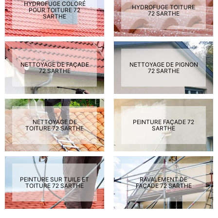
HYDROFUGE COLORÉ
HYDROFUGE TOITURE
POUR TOITURE 72
72 SARTHE
SARTHE
NETTOYAGE DE FAÇADE
NETTOYAGE DE PIGNON
72 SARTHE
72 SARTHE
NETTOYAGE DE
PEINTURE FAÇADE 72
TOITURE 72 SARTHE
SARTHE
PEINTURE SUR TUILE ET
RAVALEMENT DE
TOITURE 72 SARTHE
FAÇADE 72 SARTHE