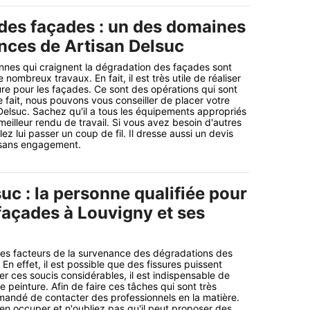
 des façades : un des domaines
ces de Artisan Delsuc
nnes qui craignent la dégradation des façades sont
 nombreux travaux. En fait, il est très utile de réaliser
re pour les façades. Ce sont des opérations qui sont
 fait, nous pouvons vous conseiller de placer votre
Delsuc. Sachez qu'il a tous les équipements appropriés
meilleur rendu de travail. Si vous avez besoin d'autres
ez lui passer un coup de fil. Il dresse aussi un devis
t sans engagement.
uc : la personne qualifiée pour
façades à Louvigny et ses
les facteurs de la survenance des dégradations des
n effet, il est possible que des fissures puissent
ter ces soucis considérables, il est indispensable de
e peinture. Afin de faire ces tâches qui sont très
ommandé de contacter des professionnels en la matière.
'en occuper et n'oubliez pas qu'il peut proposer des