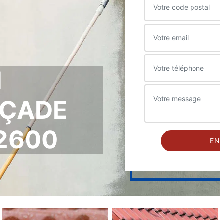
N
AÇADE
2600