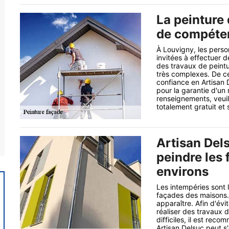
La peinture
de compéten
À Louvigny, les perso
invitées à effectuer de
des travaux de peintu
très complexes. De ce
confiance en Artisan 
pour la garantie d'un 
renseignements, veuill
totalement gratuit e
Artisan Dels
peindre les 
environs
Les intempéries sont 
façades des maisons. E
apparaître. Afin d'évi
réaliser des travaux d
difficiles, il est rec
Artisan Delsuc peut s