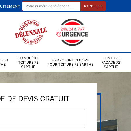
TUITEMENT
ETANCHÉITÉ
PEINTURE
LE ET
HYDROFUGE COLORÉ
TOITURE 72
FAÇADE 72
THE
POUR TOITURE 72 SARTHE
SARTHE
SARTHE
 DE DEVIS GRATUIT