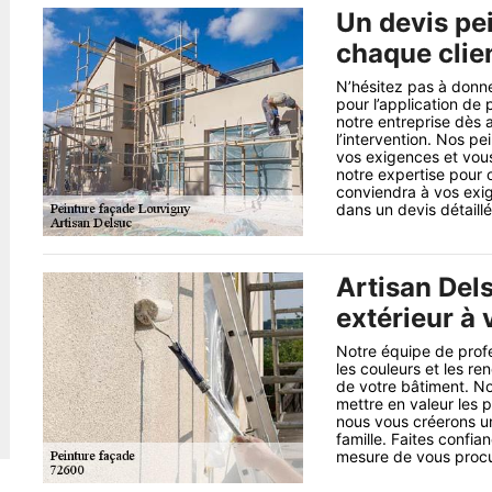
Un devis pe
chaque clie
N’hésitez pas à donne
pour l’application de
notre entreprise dès 
l’intervention. Nos pe
vos exigences et vou
notre expertise pour 
conviendra à vos exi
dans un devis détaillé
Artisan Del
extérieur à 
Notre équipe de profe
les couleurs et les re
de votre bâtiment. N
mettre en valeur les 
nous vous créerons un
famille. Faites confia
mesure de vous procu