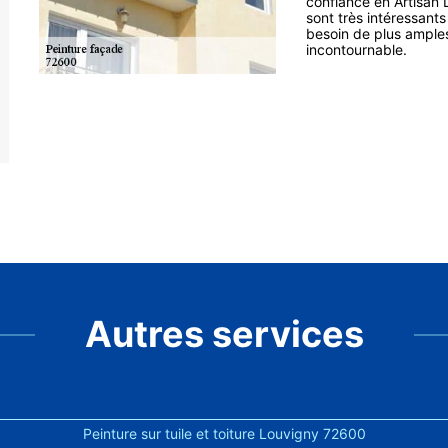
confiance en Artisan 
sont très intéressants
besoin de plus amples 
incontournable.
Autres services
Peinture sur tuile et toiture Louvigny 72600