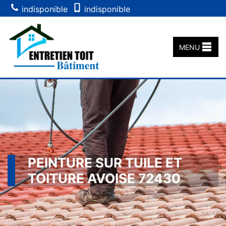
indisponible
indisponible
MENU
PEINTURE SUR TUILE ET
TOITURE AVOISE 72430