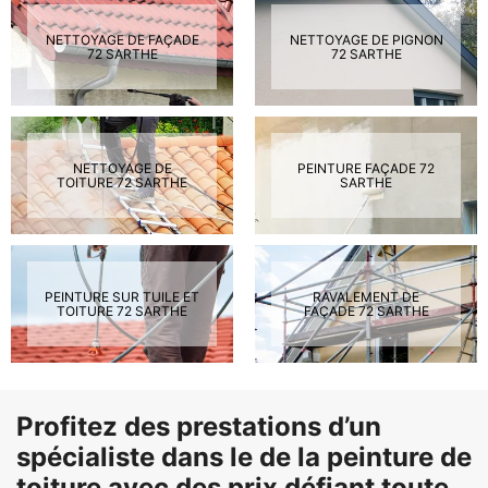
NETTOYAGE DE FAÇADE
NETTOYAGE DE PIGNON
72 SARTHE
72 SARTHE
NETTOYAGE DE
PEINTURE FAÇADE 72
TOITURE 72 SARTHE
SARTHE
PEINTURE SUR TUILE ET
RAVALEMENT DE
TOITURE 72 SARTHE
FAÇADE 72 SARTHE
Profitez des prestations d’un
spécialiste dans le de la peinture de
toiture avec des prix défiant toute