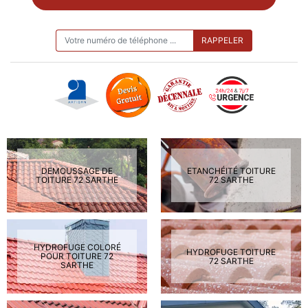
ON VOUS RAPPELLE GRATUITEMENT
DEMOUSSAGE DE
ETANCHÉITÉ TOITURE
TOITURE 72 SARTHE
72 SARTHE
HYDROFUGE COLORÉ
HYDROFUGE TOITURE
POUR TOITURE 72
72 SARTHE
SARTHE