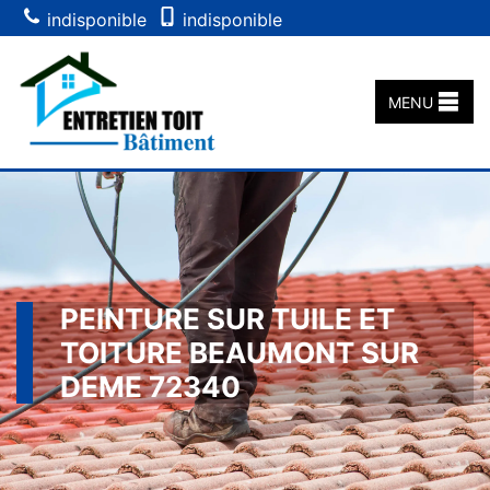
indisponible
indisponible
MENU
PEINTURE SUR TUILE ET
TOITURE BEAUMONT SUR
DEME 72340