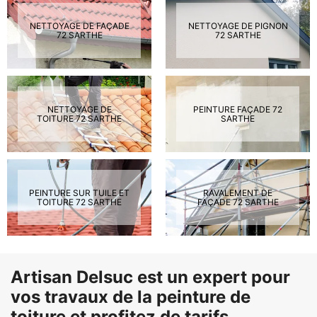
NETTOYAGE DE FAÇADE
NETTOYAGE DE PIGNON
72 SARTHE
72 SARTHE
NETTOYAGE DE
PEINTURE FAÇADE 72
TOITURE 72 SARTHE
SARTHE
PEINTURE SUR TUILE ET
RAVALEMENT DE
TOITURE 72 SARTHE
FAÇADE 72 SARTHE
Artisan Delsuc est un expert pour
vos travaux de la peinture de
toiture et profitez de tarifs